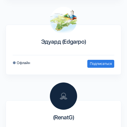
Эдуард (Edgarpo)
●
Офлайн
Подписаться
(RenatG)