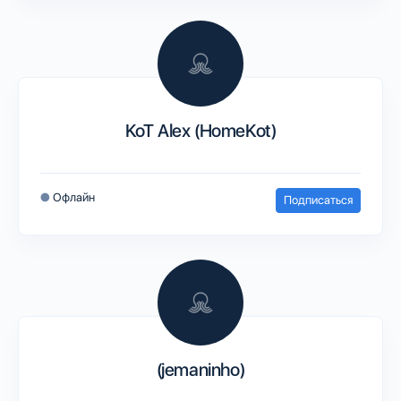
KoT Alex (HomeKot)
●
Офлайн
Подписаться
(jemaninho)