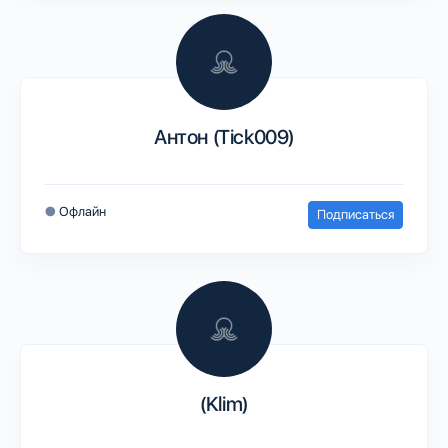
Антон (Tick009)
●
Офлайн
Подписаться
(Klim)