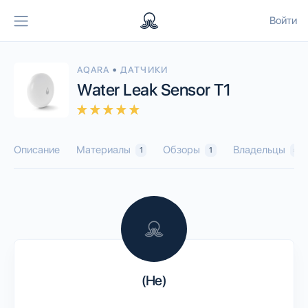
Войти
•
AQARA
ДАТЧИКИ
Water Leak Sensor T1
Описание
Материалы
Обзоры
Владельцы
1
1
50
(He)