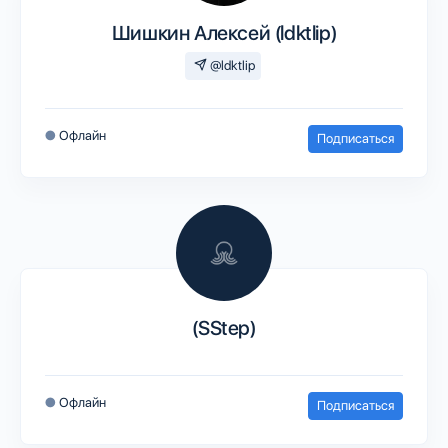
Шишкин Алексей (ldktlip)
@ldktlip
●
Офлайн
Подписаться
(SStep)
●
Офлайн
Подписаться