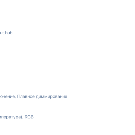
ut.hub
лючение
Плавное диммирование
мпература)
RGB