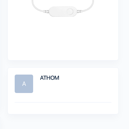
ATHOM
A