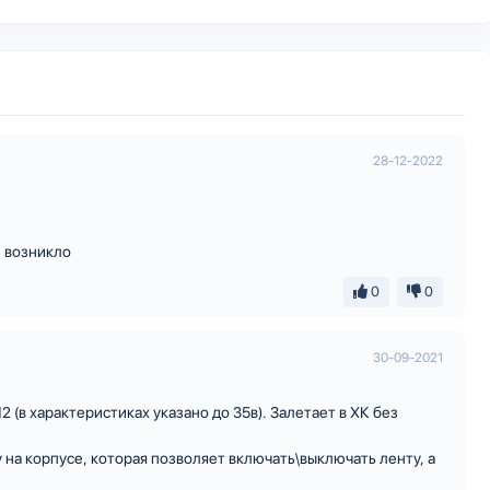
28-12-2022
е возникло
0
0
30-09-2021
 (в характеристиках указано до 35в). Залетает в ХК без
 на корпусе, которая позволяет включать\выключать ленту, а