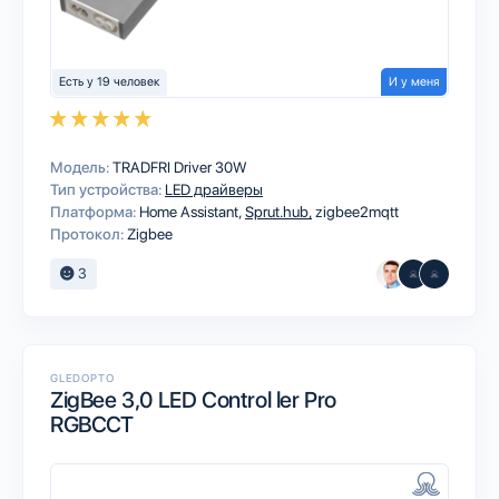
Есть у 19 человек
И у меня
Модель:
TRADFRI Driver 30W
Тип устройства:
LED драйверы
Платформа:
Home Assistant
Sprut.hub
zigbee2mqtt
Протокол:
Zigbee
3
GLEDOPTO
ZigBee 3,0 LED Control ler Pro
RGBCCT