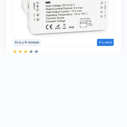
Есть у 8 человек
И у меня
Модель:
GL-C-006
Тип устройства:
LED драйверы
Платформа:
Home Assistant
Homebridge
Node-RED
deCONZ
Sprut.hub
zigbee2mqtt
Протокол:
Zigbee
3
GLEDOPTO