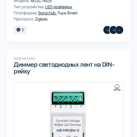
Модель:
MJJC-WZ5
Тип устройства:
LED драйверы
Платформа:
Sprut.hub
Tuya Smart
Протокол:
Zigbee
3
WIRENBOARD
Диммер светодиодных лент на DIN-
рейку