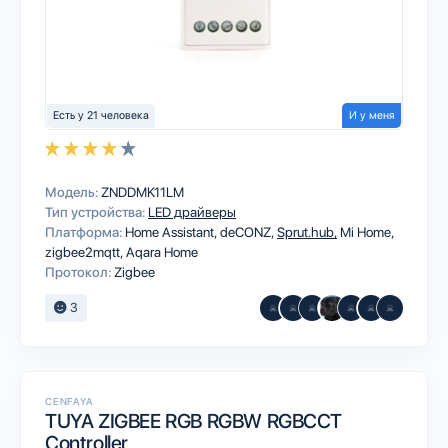
Есть у 21 человека
И у меня
Модель:
ZNDDMK11LM
Тип устройства:
LED драйверы
Платформа:
Home Assistant
deCONZ
Sprut.hub
Mi Home
zigbee2mqtt
Aqara Home
Протокол:
Zigbee
3
CENFAYA
TUYA ZIGBEE RGB RGBW RGBCCT
Controller