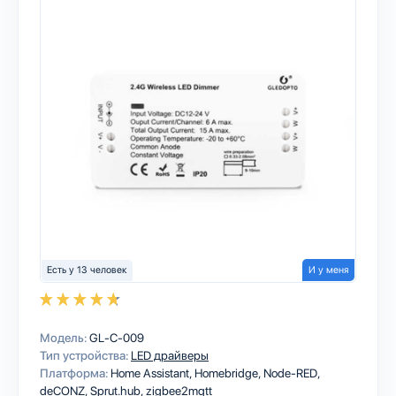
Есть у 13 человек
И у меня
Модель:
GL-C-009
Тип устройства:
LED драйверы
Платформа:
Home Assistant
Homebridge
Node-RED
deCONZ
Sprut.hub
zigbee2mqtt