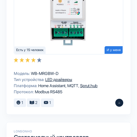
Есть у 15 человек
И у меня
Модель:
WB-MRGBW-D
Тип устройства:
LED драйверы
Платформа:
Home Assistant
MQTT
Sprut.hub
Протокол:
Modbus RS485
1
2
1
LONSONHO