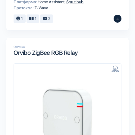
Платформа:
Home Assistant
Sprut.hub
Протокол:
Z-Wave
1
1
2
ORVIBO
Orvibo ZigBee RGB Relay