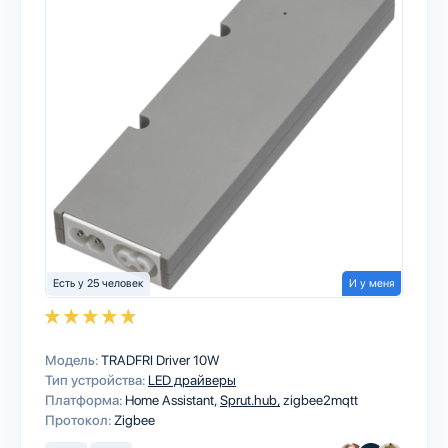
Есть у 25 человек
И у меня
Модель:
TRADFRI Driver 10W
Тип устройства:
LED драйверы
Платформа:
Home Assistant
Sprut.hub
zigbee2mqtt
Протокол:
Zigbee