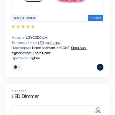
Есть у 3 человек
И у меня
Модель:
LGYCDD01LM
Тип устройства:
LED драйверы
Платформа:
Home Assistant
deCONZ
Sprut.hub
zigbee2mqtt
Aqara Home
Протокол:
Zigbee
1
GLEDOPTO
LED Dimmer