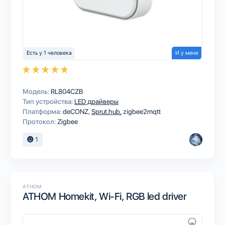
Есть у 1 человека
И у меня
Модель:
RL804CZB
Тип устройства:
LED драйверы
Платформа:
deCONZ
Sprut.hub
zigbee2mqtt
Протокол:
Zigbee
1
ATHOM
ATHOM Homekit, Wi-Fi, RGB led driver