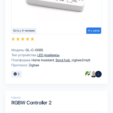
Есть у 4 человек
И у меня
Модель:
GL-C-008S
Тип устройства:
LED драйверы
Платформа:
Home Assistant
Sprut.hub
zigbee2mqtt
Протокол:
Zigbee
2
FIBARO
RGBW Controller 2