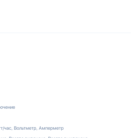
лючение
т/час
Вольтметр
Амперметр