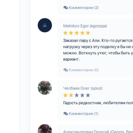
Комментарии (2)
Melnikov Egor (egorqqa)
Заказал пару с Али. Кто-то ругаетс
нагрузку через эту поделку я бы не
можно. Воткнуть утюг, чтобы быть у
вариант.
Комментарии (0)
Челбаев Олег (sprut)
Гадость редкостная, любителям пол
Комментарии (1)
Александрович Георгий (Georgy_Bene