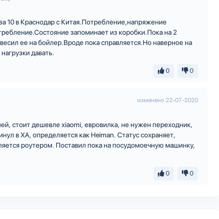
 за 10 в Краснодар с Китая.Потребление,напряжение
требление.Состояние запоминает из коробки.Пока на 2
весил ее на бойлер.Вроде пока справляется.Но наверное на
 нагрузки давать.
0
0
изменено
22-07-2020
ней, стоит дешевле xiaomi, евровилка, не нужен переходник,
нул в ХА, определяется как Heiman. Статус сохраняет,
ляется роутером. Поставил пока на посудомоечную машинку,
0
0