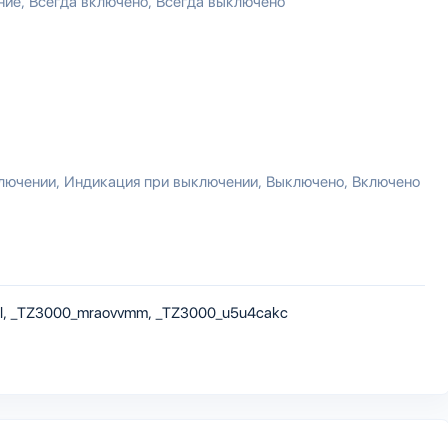
ние
Всегда включено
Всегда выключено
лючении
Индикация при выключении
Выключено
Включено
, _TZ3000_mraovvmm, _TZ3000_u5u4cakc