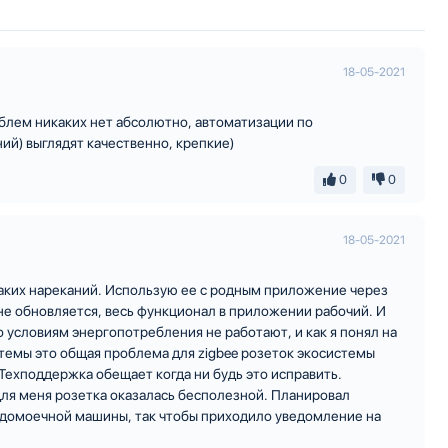
18-05-2021
облем никаких нет абсолютно, автоматизации по
й) выглядят качественно, крепкие)
0
0
18-05-2021
аких нареканий. Использую ее с родным приложение через
не обновляется, весь функционал в приложении рабочий. И
о условиям энергопотребления не работают, и как я понял на
темы это общая проблема для zigbee розеток экосистемы
Техподдержка обещает когда ни будь это исправить.
 для меня розетка оказалась бесполезной. Планировал
домоечной машины, так чтобы приходило уведомление на