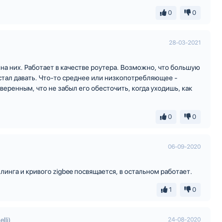
0
0
28-03-2021
я на них. Работает в качестве роутера. Возможно, что большую
 стал давать. Что-то среднее или низкопотребляющее -
веренным, что не забыл его обесточить, когда уходишь, как
0
0
06-09-2020
линга и кривого zigbee посвящается, в остальном работает.
1
0
lli)
24-08-2020