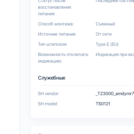
Статус после
Последнее состоя
восстановления
питания:
Способ монтажа:
Съемный
Источник питания:
От сети
Тип штепселя:
Type E (EU)
Возможность отключать
Индикация при вк
индикацию:
Служебные
SH vendor:
_TZ3000_amdymr7l
SH model:
TS0121