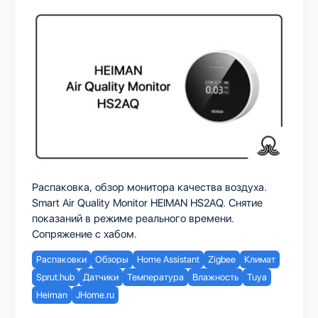
Распаковка, обзор монитора качества воздуха.
Smart Air Quality Monitor HEIMAN HS2AQ. Снятие
показаний в режиме реального времени.
Сопряжение с хабом.
Распаковки
Обзоры
Home Assistant
Zigbee
Климат
Sprut.hub
Датчики
Температура
Влажность
Tuya
Heiman
JHome.ru