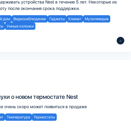
ерживать устройства Nest в течение 5 лет. Некоторые из
боту после окончания срока поддержки.
й дом
Видеонаблюдение
Гаджеты
Климат
Мультимедиа
ты
Умные колонки
ухи о новом термостате Nest
же очень скоро может появиться в продаже
ат
Температура
Термостаты