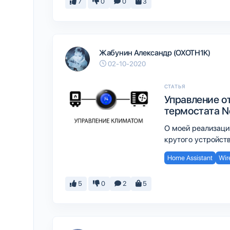
7
0
0
3
Жабунин Александр (OXOTH1K)
02-10-2020
СТАТЬЯ
Управление о
термостата N
О моей реализаци
крутого устройств
Home Assistant
Wir
5
0
2
5