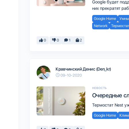
Google будет подд
них прекратят ра
Google Home
Умны
Network
Термоста
0
0
1
2
Кравчинский Денис (Den_kr)
09-10-2020
НОВОСТЬ
Очередные сл
Термостат Nest у
Google Home
Клим