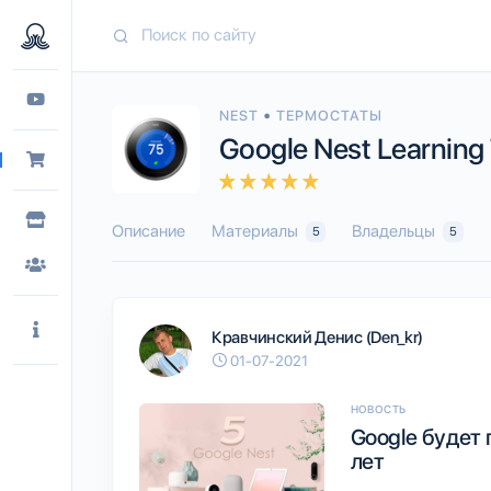
•
NEST
ТЕРМОСТАТЫ
Google Nest Learning
Описание
Материалы
Владельцы
5
5
Кравчинский Денис (Den_kr)
01-07-2021
НОВОСТЬ
Google будет 
лет