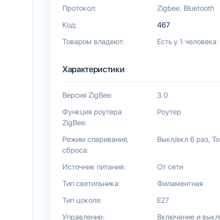
Протокол:
Zigbee
Bluetooth
Код:
467
Товаром владеют:
Есть у 1 человека
Характеристики
Версия ZigBee:
3.0
Функция роутера
Роутер
ZigBee:
Режим спаривания,
Выкл/вкл 6 раз
To
сброса:
Источник питания:
От сети
Тип светильника:
Филаментная
Тип цоколя:
E27
Управление:
Включение и вык