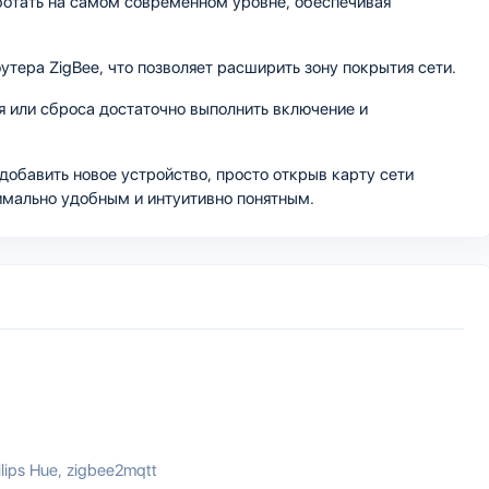
ботать на самом современном уровне, обеспечивая
тера ZigBee, что позволяет расширить зону покрытия сети.
я или сброса достаточно выполнить включение и
 добавить новое устройство, просто открыв карту сети
имально удобным и интуитивно понятным.
ilips Hue
zigbee2mqtt