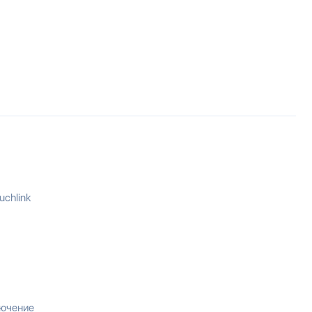
uchlink
лючение