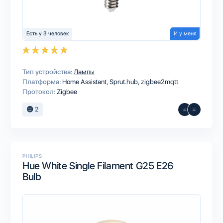
Есть у 3 человек
И у меня
Тип устройства:
Лампы
Платформа:
Home Assistant
Sprut.hub
zigbee2mqtt
Протокол:
Zigbee
2
PHILIPS
Hue White Single Filament G25 E26
Bulb