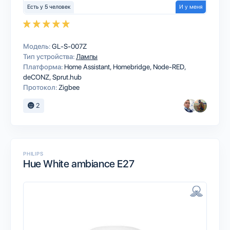
Есть у 5 человек
И у меня
Модель:
GL-S-007Z
Тип устройства:
Лампы
Платформа:
Home Assistant
Homebridge
Node-RED
deCONZ
Sprut.hub
Протокол:
Zigbee
2
PHILIPS
Hue White ambiance E27