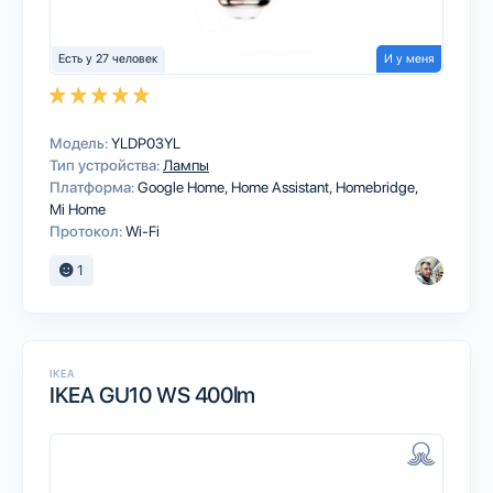
Есть у 27 человек
И у меня
Модель:
YLDP03YL
Тип устройства:
Лампы
Платформа:
Google Home
Home Assistant
Homebridge
Mi Home
Протокол:
Wi-Fi
1
IKEA
IKEA GU10 WS 400lm