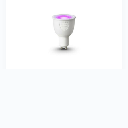
Есть у 8 человек
И у меня
Тип устройства:
Лампы
Платформа:
Philips Hue
Протокол:
Zigbee
1