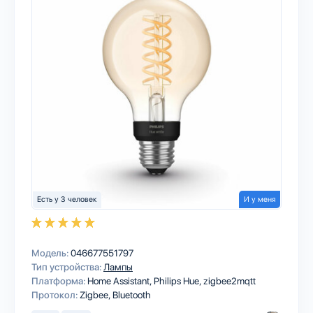
Есть у 3 человек
И у меня
Модель:
046677551797
Тип устройства:
Лампы
Платформа:
Home Assistant
Philips Hue
zigbee2mqtt
Протокол:
Zigbee
Bluetooth