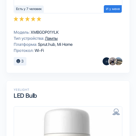
Есть у 7 человек
И у меня
Модель:
XMBGDP01YLK
Тип устройства:
Лампы
Платформа:
Sprut.hub
Mi Home
Протокол:
Wi-Fi
3
YEELIGHT
LED Bulb