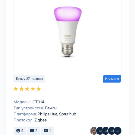
Есть у 27 человек
И у меня
Модель:
LCT014
Тип устройства:
Лампы
Платформа:
Philips Hue
Sprut.hub
Протокол:
Zigbee
4
2
1