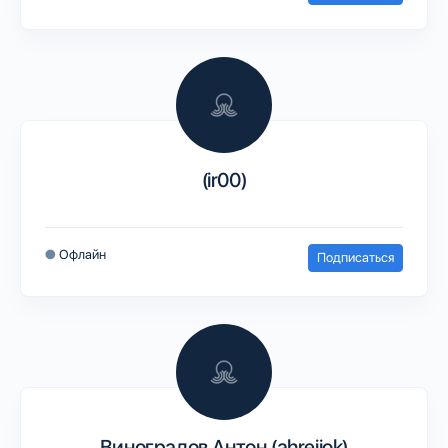
(ir00)
●
Офлайн
Подписаться
Виноградов Антон (ahrejiok)