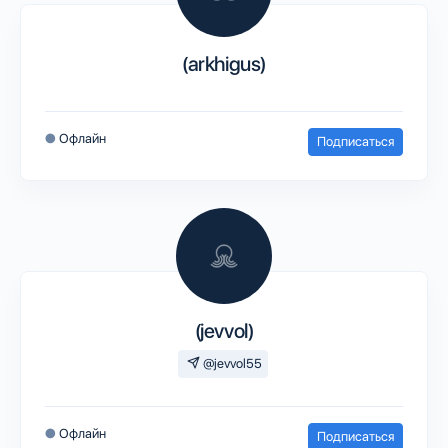
(arkhigus)
●
Офлайн
Подписаться
(jevvol)
@jevvol55
●
Офлайн
Подписаться