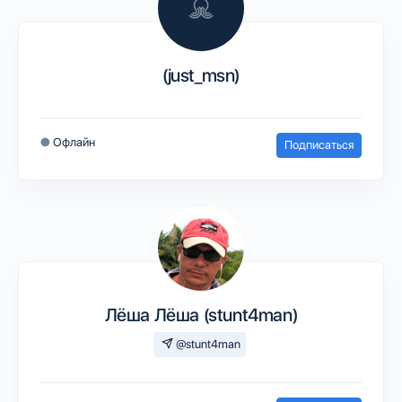
(just_msn)
●
Офлайн
Подписаться
Лёша Лёша (stunt4man)
@stunt4man