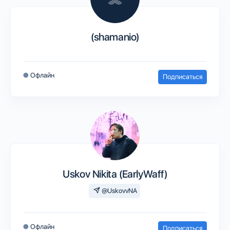
(shamanio)
●
Офлайн
Подписаться
Uskov Nikita (EarlyWaff)
@UskovvNA
●
Офлайн
Подписаться