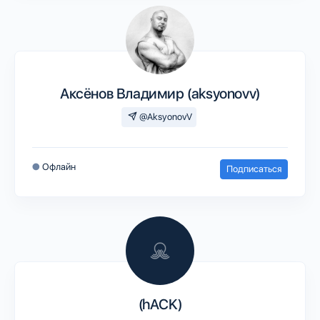
Аксёнов Владимир (aksyonovv)
@AksyonovV
●
Офлайн
Подписаться
(hACK)