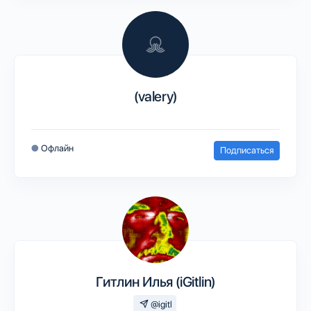
(valery)
●
Офлайн
Подписаться
Гитлин Илья (iGitlin)
@igitl