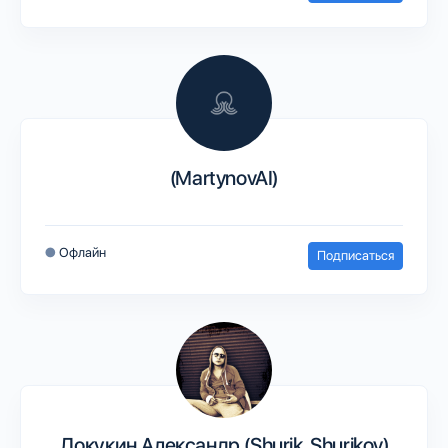
(MartynovAI)
●
Офлайн
Подписаться
Докукин Александр (Shurik_Shurikov)