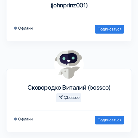
(johnprinz001)
●
Офлайн
Подписаться
Сковородко Виталий (bossco)
@bossco
●
Офлайн
Подписаться