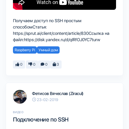
Получаем доступ по SSH простым
способомСтатья:
https://sprut.ai/client/content/article/830Ссылка на
файл:https://disk.yandex.ru/d/qIRfOJ0YC7turw
Raspberry Pi
Умный дом
0
0
0
3
Фетисов Вячеслав (Ziracul)
23-02-2019
ВИДЕО
Подключение по SSH