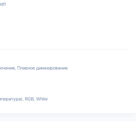
qtt
лючение
Плавное диммирование
мпература)
RGB
White