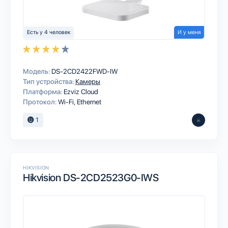
Есть у 4 человек
И у меня
Модель:
DS-2CD2422FWD-IW
Тип устройства:
Камеры
Платформа:
Ezviz Cloud
Протокол:
Wi-Fi
Ethernet
1
HIKVISION
Hikvision DS-2CD2523G0-IWS