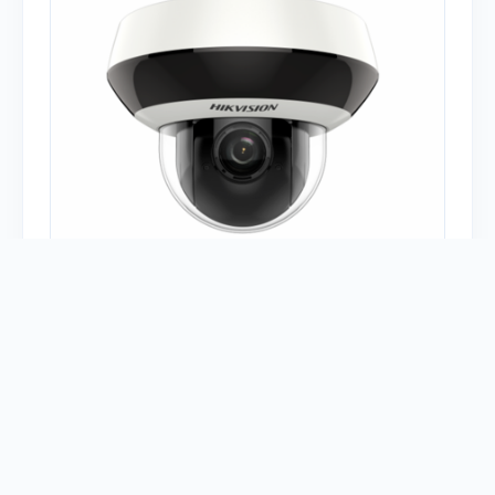
Есть у меня
Модель:
DS-2DE1A200IW-DE3
Тип устройства:
Камеры
Платформа:
Ezviz Cloud
Протокол:
Ethernet
0