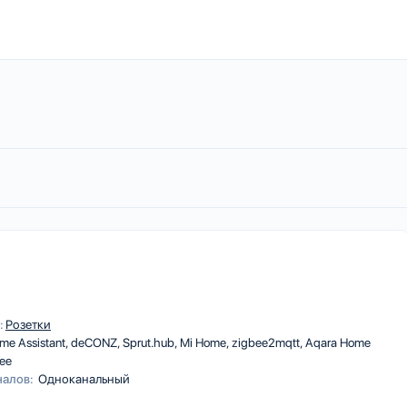
:
Розетки
me Assistant
deCONZ
Sprut.hub
Mi Home
zigbee2mqtt
Aqara Home
ee
налов:
Одноканальный