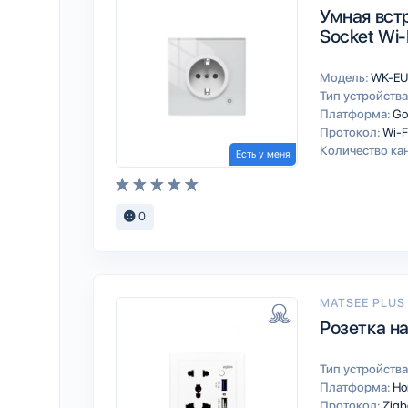
Умная встр
Socket Wi-
Модель:
WK-EU
Тип устройства
Платформа:
Go
Протокол:
Wi-F
Количество ка
Есть у меня
0
MATSEE PLUS
Розетка н
Тип устройства
Платформа:
Ho
Протокол:
Zigb