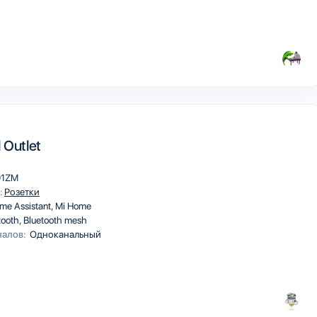
 Outlet
01ZM
:
Розетки
me Assistant
Mi Home
tooth
Bluetooth mesh
налов:
Одноканальный