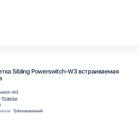
етка Sibling Powerswitch-W3 встраиваемая
а
switch-W3
:
Розетки
i
налов:
Трёхканальный