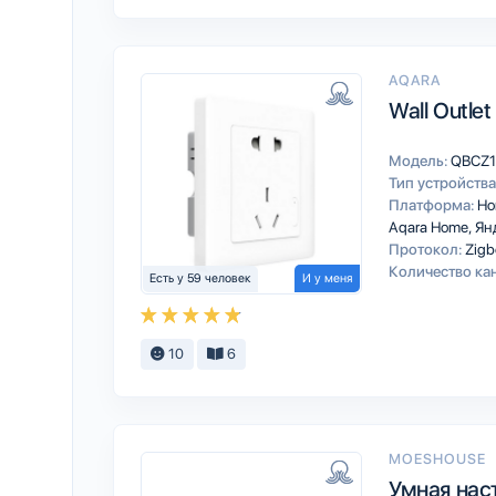
AQARA
Wall Outlet
Модель:
QBCZ1
Тип устройства
Платформа:
Ho
Aqara Home
Ян
Протокол:
Zigb
Количество ка
Есть у 59 человек
И у меня
10
6
MOESHOUSE
Умная нас