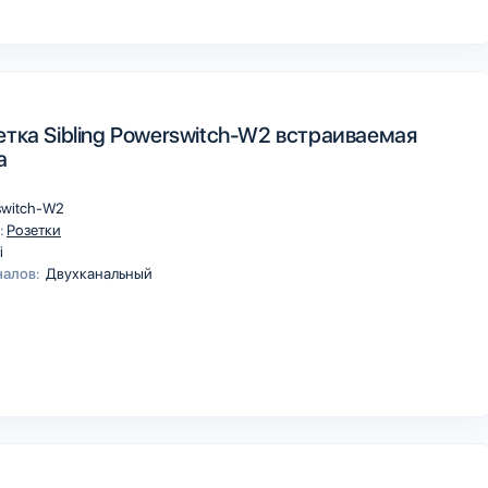
етка Sibling Powerswitch-W2 встраиваемая
а
switch-W2
:
Розетки
i
налов:
Двухканальный