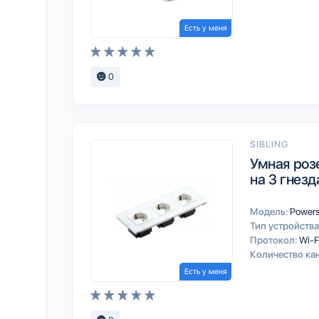
Есть у меня
0
SIBLING
Умная роз
на 3 гнезд
Модель:
Power
Тип устройства
Протокол:
Wi-F
Количество ка
Есть у меня