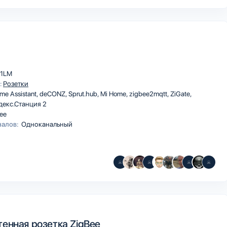
1LM
:
Розетки
me Assistant
deCONZ
Sprut.hub
Mi Home
zigbee2mqtt
ZiGate
декс.Станция 2
ee
налов:
Одноканальный
тенная розетка ZigBee