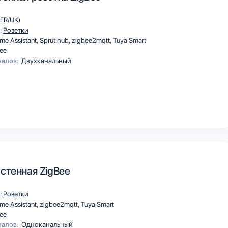
FR/UK)
:
Розетки
me Assistant
Sprut.hub
zigbee2mqtt
Tuya Smart
ee
налов:
Двухканальный
астенная ZigBee
:
Розетки
me Assistant
zigbee2mqtt
Tuya Smart
ee
налов:
Одноканальный