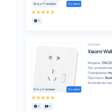
Есть у 11 человек
И у меня
1
XIAOMI
Xiaomi Wall
Модель:
ZNCZ
Тип устройства
Платформа:
Ho
Протокол:
Blue
Количество ка
Есть у 3 человек
И у меня
1
1