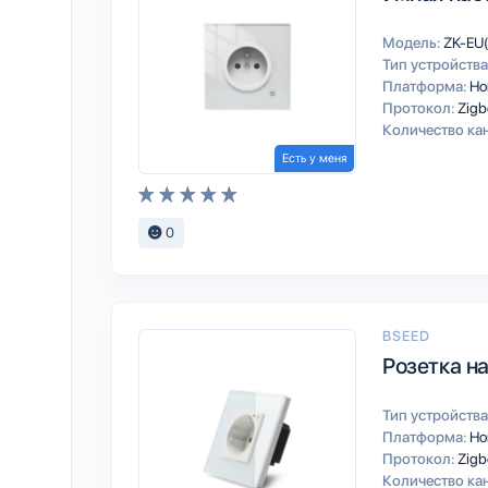
Модель:
ZK-EU(
Тип устройства
Платформа:
Ho
Протокол:
Zigb
Количество ка
Есть у меня
0
BSEED
Розетка н
Тип устройства
Платформа:
Ho
Протокол:
Zigb
Количество ка