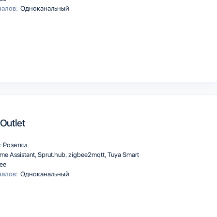
налов:
Одноканальный
Outlet
:
Розетки
me Assistant
Sprut.hub
zigbee2mqtt
Tuya Smart
ee
налов:
Одноканальный