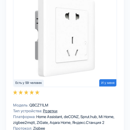
Есть у 59 человек
И у меня
Модель:
QBCZ11LM
Тип устройства:
Розетки
Платформа:
Home Assistant
deCONZ
Sprut.hub
Mi Home
zigbee2mqtt
ZiGate
Aqara Home
Яндекс.Станция 2
Протокол:
Zigbee