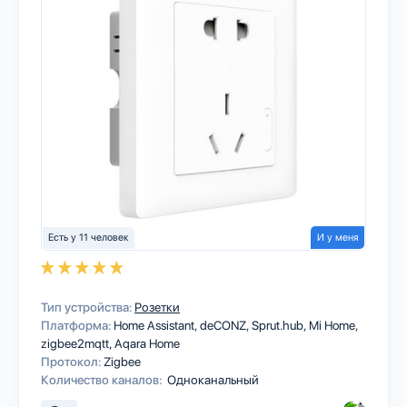
Есть у 11 человек
И у меня
Тип устройства:
Розетки
Платформа:
Home Assistant
deCONZ
Sprut.hub
Mi Home
zigbee2mqtt
Aqara Home
Протокол:
Zigbee
Количество каналов:
Одноканальный