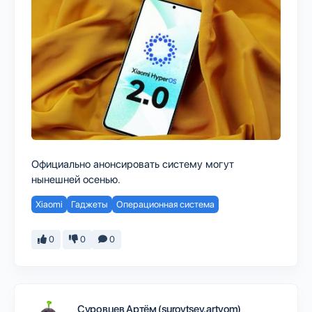
Официально анонсировать систему могут
нынешней осенью.
Xiaomi
Гаджеты
Операционная система
0
0
0
Суровцев Артём (surovtsev.artyom)