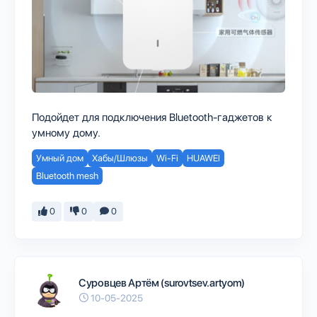
Подойдет для подключения Bluetooth-гаджетов к
умному дому.
Умный дом
Хабы/Шлюзы
Wi-Fi
HUAWEI
Bluetooth mesh
0
0
0
Суровцев Артём (surovtsev.artyom)
10-05-2025