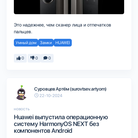
Это надежнее, чем сканер лица и отпечатков
пальцев.
Умный дом
Замки
HUAWEI
0
0
0
Суровцев Артём (surovtsev.artyom)
22-10-2024
НОВОСТЬ
Huawei выпустила операционную
систему HarmonyOS NEXT без
компонентов Android