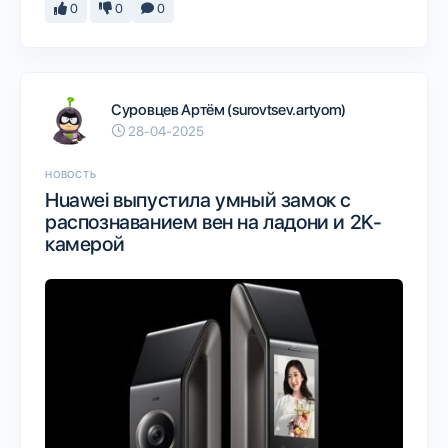
0
0
0
Суровцев Артём (surovtsev.artyom)
28-04-2025
НОВОСТЬ
Huawei выпустила умный замок с
распознаванием вен на ладони и 2K-
камерой