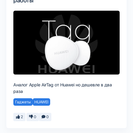
работы
Аналог Apple AirTag от Huawei но дешевле в два
раза
Гаджеты
HUAWEI
2
0
0