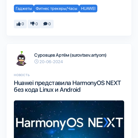
Гаджеты
Фитнес трекеры/Часы
HUAWEI
0
0
0
Суровцев Артём (surovtsev.artyom)
20-06-2024
НОВОСТЬ
Huawei представила HarmonyOS NEXT
без кода Linux и Android