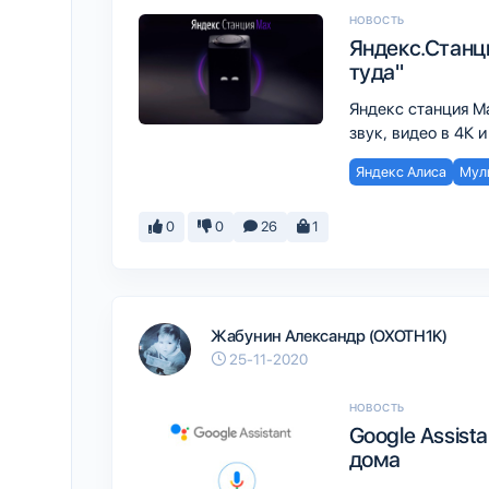
НОВОСТЬ
Яндекс.Станц
туда"
Яндекс станция M
звук, видео в 4К 
Яндекс Алиса
Мул
0
0
26
1
Жабунин Александр (OXOTH1K)
25-11-2020
НОВОСТЬ
Google Assist
дома