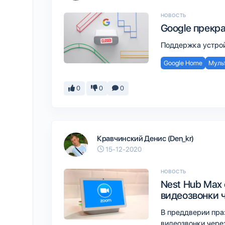
НОВОСТЬ
Google прекр
Поддержка устрой
Google Home
Муль
0
0
0
Кравчинский Денис (Den_kr)
15-12-2020
НОВОСТЬ
Nest Hub Max
видеозвонки 
В преддверии пра
видеозвонки чере