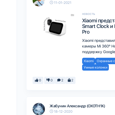
11-01-2021
НОВОСТЬ
Xiaomi предс
Smart Clock и
Pro
Xiaomi представил
камеры Mi 360º Ho
поддержку Google
Xiaomi
Охранные 
Умные колонки
0
0
2
2
Жабунин Александр (OXOTH1K)
18-12-2020