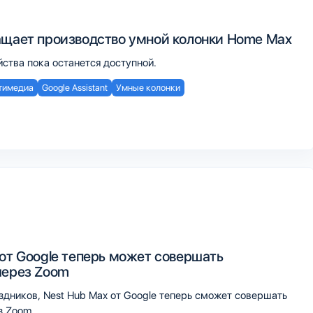
ащает производство умной колонки Home Max
ства пока останется доступной.
тимедиа
Google Assistant
Умные колонки
 от Google теперь может совершать
через Zoom
здников, Nest Hub Max от Google теперь сможет совершать
з Zoom.