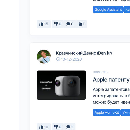
Google Assistant
Ка
15
0
0
1
Кравчинский Денис (Den_kr)
10-12-2020
НОВОСТЬ
Apple патент
Apple запатентов
интегрированы в 
можно будет иден
Apple HomeKit
Умн
10
0
1