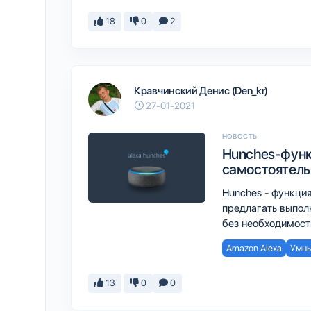
18
0
2
Кравчинский Денис (Den_kr)
27-01-2021
НОВОСТЬ
Hunches-функ
самостоятель
Hunches - функци
предлагать выпол
без необходимост
Amazon Alexa
Умны
13
0
0