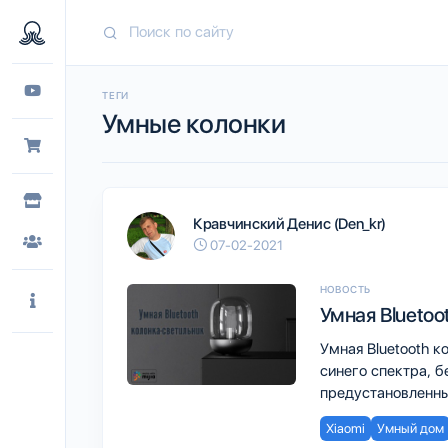
ТЕГИ
Умные колонки
Кравчинский Денис (Den_kr)
07-02-2021
НОВОСТЬ
Умная Bluetoo
Умная Bluetooth к
синего спектра, 
предустановленны
Xiaomi
Умный дом