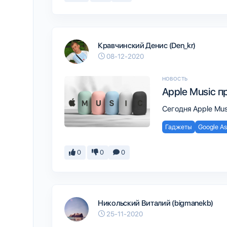
Кравчинский Денис (Den_kr)
08-12-2020
НОВОСТЬ
Apple Music п
Сегодня Apple Mus
Гаджеты
Google As
0
0
0
Никольский Виталий (bigmanekb)
25-11-2020