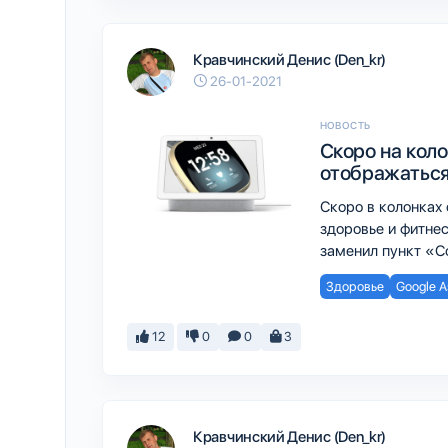
Кравчинский Денис (Den_kr)
26-01-2021
НОВОСТЬ
Скоро на коло
отображаться
Скоро в колонках 
здоровье и фитнес
заменил пункт «С
Здоровье
Google A
12
0
0
3
Кравчинский Денис (Den_kr)