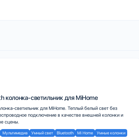
th колонка-светильник для MiHome
олонка-светильник для MiHome. Теплый белый свет без
беспроводное подключение в качестве внешней колонки и
е сцены.
Мультимедиа
Умный свет
Bluetooth
Mi Home
Умные колонки