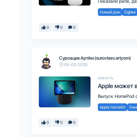
Показали реле, да
Умный дом
Zigbee
0
0
0
Суровцев Артём (surovtsev.artyom)
05-03-2026
НОВОСТЬ
Apple может 
Выпуск HomePod с 
Apple HomeKit
Умн
0
0
0