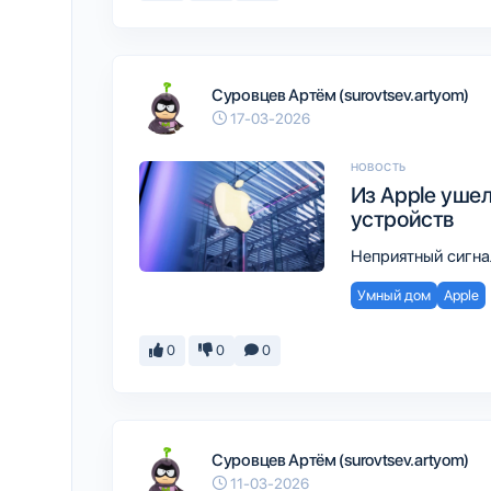
Суровцев Артём (surovtsev.artyom)
17-03-2026
НОВОСТЬ
Из Apple уше
устройств
Неприятный сигнал
Умный дом
Apple
0
0
0
Суровцев Артём (surovtsev.artyom)
11-03-2026