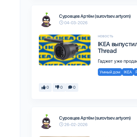
Суровцев Артём (surovtsev.artyom)
04-03-2026
НОВОСТЬ
IKEA выпустил
Thread
Гаджет уже прода
Умный дом
IKEA
0
0
0
Суровцев Артём (surovtsev.artyom)
26-02-2026