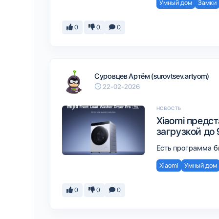
Умный дом
Замки
0
0
0
Суровцев Артём (surovtsev.artyom)
22-02-2026
НОВОСТЬ
Xiaomi предс
загрузкой до 
Есть программа б
Xiaomi
Умный дом
0
0
0