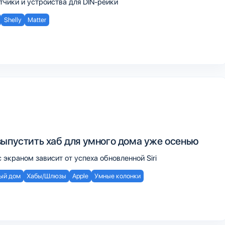
тчики и устройства для DIN-рейки
Shelly
Matter
выпустить хаб для умного дома уже осенью
экраном зависит от успеха обновленной Siri
ый дом
Хабы/Шлюзы
Apple
Умные колонки