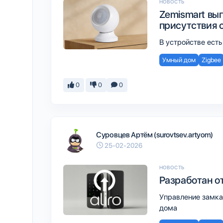
НОВОСТЬ
Zemismart вы
присутствия с
В устройстве есть
Умный дом
Zigbee
0
0
0
Суровцев Артём (surovtsev.artyom)
25-02-2026
НОВОСТЬ
Разработан от
Управление замка
дома