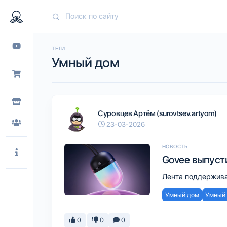
ТЕГИ
Умный дом
Суровцев Артём (surovtsev.artyom)
23-03-2026
НОВОСТЬ
Govee выпуст
Лента поддержива
Умный дом
Умный 
0
0
0