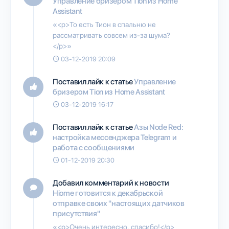
Управление бризером Tion из Home
Assistant
«<p>То есть Тион в спальню не
рассматривать совсем из-за шума?
</p>»
03-12-2019 20:09
Поставил лайк к статье
Управление
бризером Tion из Home Assistant
03-12-2019 16:17
Поставил лайк к статье
Азы Node Red:
настройка мессенджера Telegram и
работа с сообщениями
01-12-2019 20:30
Добавил комментарий к новости
Hiome готовится к декабрьской
отправке своих "настоящих датчиков
присутствия"
«<p>Очень интересно, спасибо!</p>