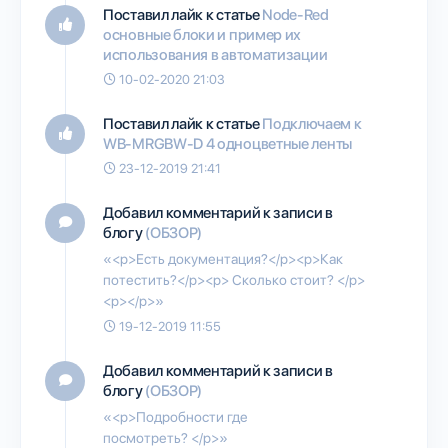
Поставил лайк к статье
Node-Red
основные блоки и пример их
использования в автоматизации
10-02-2020 21:03
Поставил лайк к статье
Подключаем к
WB-MRGBW-D 4 одноцветные ленты
23-12-2019 21:41
Добавил комментарий к записи в
блогу
(ОБЗОР)
«<p>Есть документация?</p><p>Как
потестить?</p><p> Сколько стоит? </p>
<p></p>»
19-12-2019 11:55
Добавил комментарий к записи в
блогу
(ОБЗОР)
«<p>Подробности где
посмотреть? </p>»