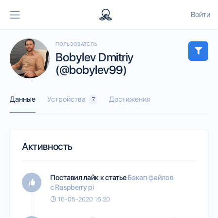
Войти
ПОЛЬЗОВАТЕЛЬ
Bobylev Dmitriy
(@bobylev99)
Данные
Устройства
Достижения
7
Активность
Поставил лайк к статье
Бэкап файлов
с Raspberry pi
16-05-2020 16:20