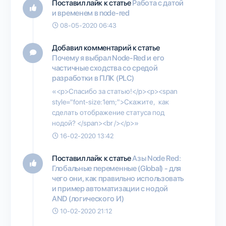
Поставил лайк к статье
Работа с датой
и временем в node-red
08-05-2020 06:43
Добавил комментарий к статье
Почему я выбрал Node-Red и его
частичные сходства со средой
разработки в ПЛК (PLC)
«<p>Спасибо за статью!</p><p><span
style="font-size:1em;">Скажите, как
сделать отображение статуса под
нодой? </span><br /></p>»
16-02-2020 13:42
Поставил лайк к статье
Азы Node Red:
Глобальные переменные (Global) - для
чего они, как правильно использовать
и пример автоматизации с нодой
AND (логического И)
10-02-2020 21:12