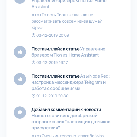
Управление бризером Tion из Home
Assistant
«<p>То есть Тион в спальню не
рассматривать совсем из-за шума?
</p>»
03-12-2019 20:09
Поставил лайк к статье
Управление
бризером Tion из Home Assistant
03-12-2019 16:17
Поставил лайк к статье
Азы Node Red:
настройка мессенджера Telegram и
работа с сообщениями
01-12-2019 20:30
Добавил комментарий к новости
Hiome готовится к декабрьской
отправке своих "настоящих датчиков
присутствия"
«<p>Очень интересно, спасибо!</p>