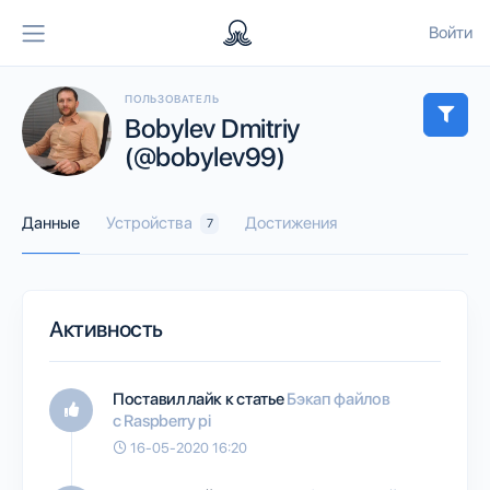
Войти
ПОЛЬЗОВАТЕЛЬ
Bobylev Dmitriy
(@bobylev99)
Данные
Устройства
Достижения
7
Активность
Поставил лайк к статье
Бэкап файлов
с Raspberry pi
16-05-2020 16:20