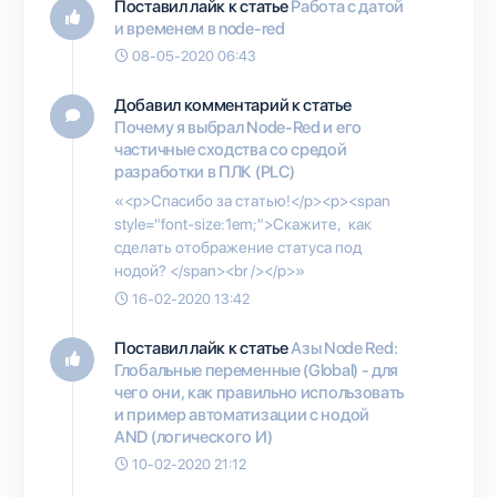
Поставил лайк к статье
Работа с датой
и временем в node-red
08-05-2020 06:43
Добавил комментарий к статье
Почему я выбрал Node-Red и его
частичные сходства со средой
разработки в ПЛК (PLC)
«<p>Спасибо за статью!</p><p><span
style="font-size:1em;">Скажите, как
сделать отображение статуса под
нодой? </span><br /></p>»
16-02-2020 13:42
Поставил лайк к статье
Азы Node Red:
Глобальные переменные (Global) - для
чего они, как правильно использовать
и пример автоматизации с нодой
AND (логического И)
10-02-2020 21:12