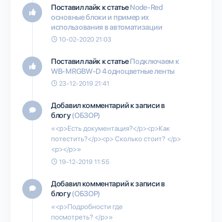
Поставил лайк к статье
Node-Red
основные блоки и пример их
использования в автоматизации
10-02-2020 21:03
Поставил лайк к статье
Подключаем к
WB-MRGBW-D 4 одноцветные ленты
23-12-2019 21:41
Добавил комментарий к записи в
блогу
(ОБЗОР)
«<p>Есть документация?</p><p>Как
потестить?</p><p> Сколько стоит? </p>
<p></p>»
19-12-2019 11:55
Добавил комментарий к записи в
блогу
(ОБЗОР)
«<p>Подробности где
посмотреть? </p>»