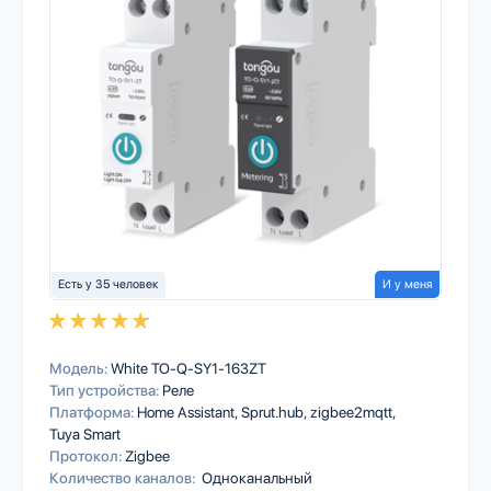
Есть у 35 человек
И у меня
Модель:
White TO-Q-SY1-163ZT
Тип устройства:
Реле
Платформа:
Home Assistant
Sprut.hub
zigbee2mqtt
Tuya Smart
Протокол:
Zigbee
Количество каналов:
Одноканальный