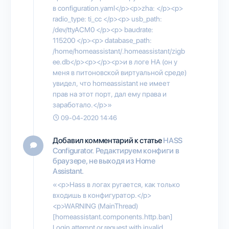
в configuration.yaml</p><p>zha: </p><p>
radio_type: ti_cc </p><p> usb_path:
/dev/ttyACM0 </p><p> baudrate:
115200 </p><p> database_path:
/home/homeassistant/.homeassistant/zigb
ee.db</p><p></p><p>и в логе HA (он у
меня в питоновской виртуальной среде)
увидел, что homeassistant не имеет
прав на этот порт, дал ему права и
заработало.</p>»
09-04-2020 14:46
Добавил комментарий к статье
HASS
Configurator. Редактируем конфиги в
браузере, не выходя из Home
Assistant.
«<p>Hass в логах ругается, как только
входишь в конфигуратор.</p>
<p>WARNING (MainThread)
[homeassistant.components.http.ban]
Login attempt or request with invalid