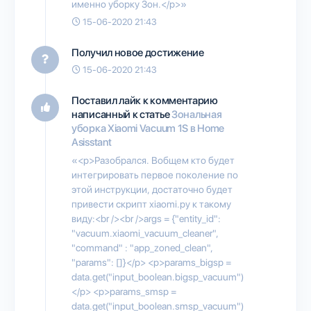
именно уборку Зон.</p>»
15-06-2020 21:43
Получил новое достижение
15-06-2020 21:43
Поставил лайк к комментарию
написанный к статье
Зональная
уборка Xiaomi Vacuum 1S в Home
Asisstant
«<p>Разобрался. Вобщем кто будет
интегрировать первое поколение по
этой инструкции, достаточно будет
привести скрипт xiaomi.py к такому
виду:<br /><br />args = {"entity_id":
"vacuum.xiaomi_vacuum_cleaner",
"command" : "app_zoned_clean",
"params": []}</p> <p>params_bigsp =
data.get("input_boolean.bigsp_vacuum")
</p> <p>params_smsp =
data.get("input_boolean.smsp_vacuum")