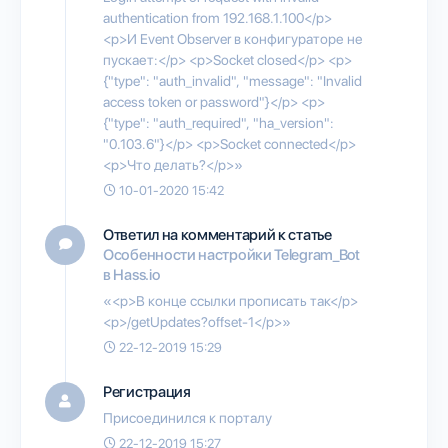
authentication from 192.168.1.100</p>
<p>И Event Observer в конфигураторе не
пускает:</p> <p>Socket closed</p> <p>
{"type": "auth_invalid", "message": "Invalid
access token or password"}</p> <p>
{"type": "auth_required", "ha_version":
"0.103.6"}</p> <p>Socket connected</p>
<p>Что делать?</p>»
10-01-2020 15:42
Ответил на комментарий к статье
Особенности настройки Telegram_Bot
в Hass.io
«<p>В конце ссылки прописать так</p>
<p>/getUpdates?offset-1</p>»
22-12-2019 15:29
Регистрация
Присоединился к порталу
22-12-2019 15:27