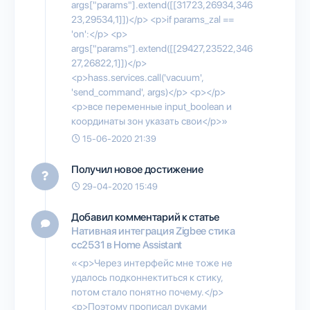
args["params"].extend([[31723,26934,346
23,29534,1]])</p> <p>if params_zal ==
'on':</p> <p>
args["params"].extend([[29427,23522,346
27,26822,1]])</p>
<p>hass.services.call('vacuum',
'send_command', args)</p> <p></p>
<p>все переменные input_boolean и
координаты зон указать свои</p>»
15-06-2020 21:39
Получил новое достижение
29-04-2020 15:49
Добавил комментарий к статье
Нативная интеграция Zigbee стика
cc2531 в Home Assistant
«<p>Через интерфейс мне тоже не
удалось подконнектиться к стику,
потом стало понятно почему.</p>
<p>Поэтому прописал руками