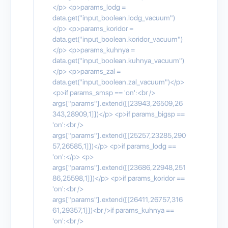
</p> <p>params_lodg =
data.get("input_boolean.lodg_vacuum")
</p> <p>params_koridor =
data.get("input_boolean.koridor_vacuum")
</p> <p>params_kuhnya =
data.get("input_boolean.kuhnya_vacuum")
</p> <p>params_zal =
data.get("input_boolean.zal_vacuum")</p>
<p>if params_smsp == 'on':<br />
args["params"].extend([[23943,26509,26
343,28909,1]])</p> <p>if params_bigsp ==
'on':<br />
args["params"].extend([[25257,23285,290
57,26585,1]])</p> <p>if params_lodg ==
'on':</p> <p>
args["params"].extend([[23686,22948,251
86,25598,1]])</p> <p>if params_koridor ==
'on':<br />
args["params"].extend([[26411,26757,316
61,29357,1]])<br />if params_kuhnya ==
'on':<br />