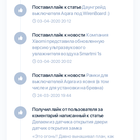
Поставил лайк к статье
Даунгрейд
выключателя Aqara под WirenBoard :)
03-04-2020 20:12
Поставил лайк к новости
Компания
Xiaomi представила обновленную
версию ультразвукового
увлажнителя воздуха Smartmi 1s
03-04-2020 20:02
Поставил лайк к новости
Рамки для
выключателей Aqara из ясеня (в том
числе и для установки на бревна)
24-03-2020 19:44
Получил лайк от пользователя
за
коментарий написанный к статье
Делаем из датчика открытия двери
датчик открытия замка
«Это огонь!! Давно вынашивал план, как