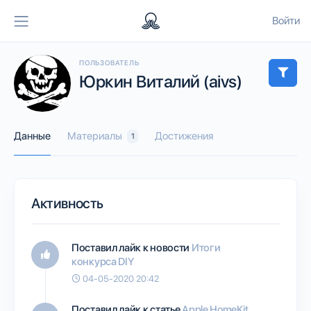
Войти
ПОЛЬЗОВАТЕЛЬ
Юркин Виталий (aivs)
Данные
Материалы
Достижения
1
Активность
Поставил лайк к новости
Итоги
конкурса DIY
04-05-2020 20:42
Поставил лайк к статье
Apple HomeKit