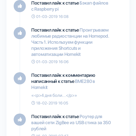
Поставил лайк к статье
Бэкап файлов
с Raspberry pi
01-03-2019 16:08
Поставил лайк к статье
Проигрываем
любимые радиостанции на Homepod.
Часть 1. Используем функции
приложения Shortcuts и
автоматизации Homekit
01-03-2019 16:06
Поставил лайк к комментарию
написанный к статье
BME280 в
Homekit
«<p>4 дня боли...</p>»
18-02-2019 16:05
Поставил лайк к статье
Роутер для
вашей сети ZigBee из USB стика за 350
рублей