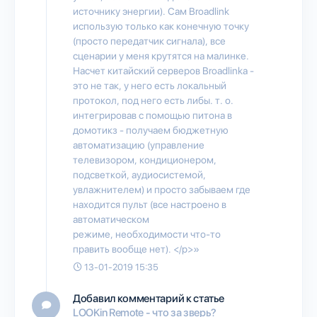
источнику энергии). Сам Broadlink
использую только как конечную точку
(просто передатчик сигнала), все
сценарии у меня крутятся на малинке.
Насчет китайский серверов Broadlinkа -
это не так, у него есть локальный
протокол, под него есть либы. т. о.
интегрировав с помощью питона в
домотикз - получаем бюджетную
автоматизацию (управление
телевизором, кондиционером,
подсветкой, аудиосистемой,
увлажнителем) и просто забываем где
находится пульт (все настроено в
автоматическом
режиме, необходимости что-то
править вообще нет). </p>»
13-01-2019 15:35
Добавил комментарий к статье
LOOKin Remote - что за зверь?