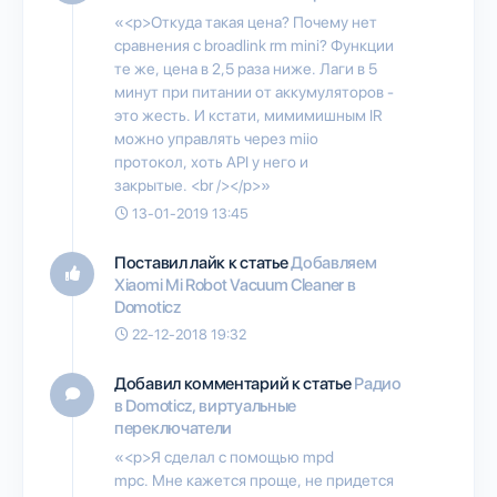
«<p>Откуда такая цена? Почему нет
сравнения с broadlink rm mini? Функции
те же, цена в 2,5 раза ниже. Лаги в 5
минут при питании от аккумуляторов -
это жесть. И кстати, мимимишным IR
можно управлять через miio
протокол, хоть API у него и
закрытые. <br /></p>»
13-01-2019 13:45
Поставил лайк к статье
Добавляем
Xiaomi Mi Robot Vacuum Cleaner в
Domoticz
22-12-2018 19:32
Добавил комментарий к статье
Радио
в Domoticz, виртуальные
переключатели
«<p>Я сделал с помощью mpd
mpc. Мне кажется проще, не придется