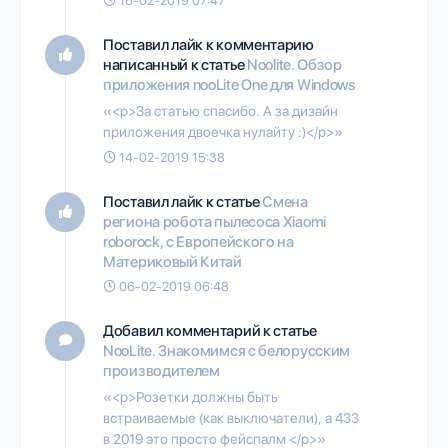
16-02-2019 07:47
Поставил лайк к комментарию
написанный к статье
Noolite. Обзор
приложения nooLite One для Windows
«<p>За статью спасибо. А за дизайн
приложения двоечка нулайту :)</p>»
14-02-2019 15:38
Поставил лайк к статье
Смена
региона робота пылесоса Xiaomi
roborock, c Европейского на
Материковый Китай
06-02-2019 06:48
Добавил комментарий к статье
NooLite. Знакомимся с белорусским
производителем
«<p>Розетки должны быть
встраиваемые (как выключатели), а 433
в 2019 это просто фейспалм </p>»