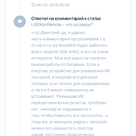
06-02-2019 06:45
Ответил на комментарий к статье
LOOKin Remote - что за зверь?
«<p>Дмитрий, да, я удалил
часть комментария про powerbank т.к.
от него то же Broadlink будет работать
всего неделю (20к mAh), а это не очень
интересно. Мне все равно не понятен
режим работы от батареек. Если я
покупаю устройство для управления ИК
техникой, я покупаю его для всей
техники, а не только для кондиционера
и лаги в 5 минут совершенно не
устраивают. Размещаю ИК
передатчики возле розеток, проблем
нет, никогда не задумывался о
том, чтобы повесить его на потолок.. к
тому же, в принципе рядом с люстрой
можно его разместить (люстра
умная, постоянно подключена к