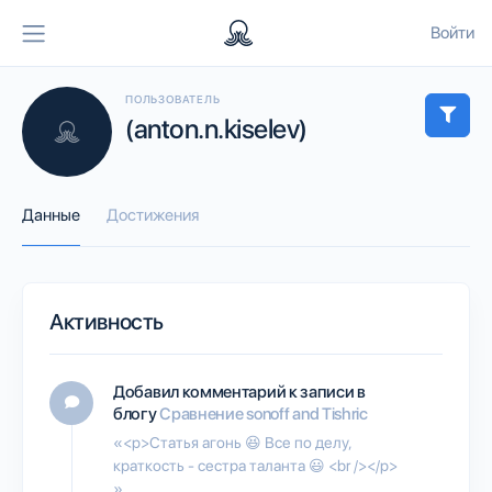
Войти
ПОЛЬЗОВАТЕЛЬ
(anton.n.kiselev)
Данные
Достижения
Активность
Добавил комментарий к записи в
блогу
Сравнение sonoff and Tishric
«<p>Статья агонь 😆 Все по делу,
краткость - сестра таланта 😃 <br /></p>
»