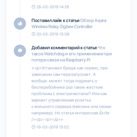
28-03-2019 14:29
Поставил лайк к статье
Обзор Aqara
Wireless Relay Zigbee Controller
20-03-2019 15:08
Добавил комментарий к статье
Что
такое Watchdog и его применение при
потере связи на Raspberry Pi
«<p>Установил бридж как сервис, при
зависании сам перезапускает. А
вообще, может тогда подумать о
бесперебойнике раз такие жесткие
проблемы с электричеством? Или как
вариант управляемая розетка
с внешнего сервера (евелинк или сяоми
например). Но статья интересная 👍<br
/></p> <p></p>»
19-03-2019 15:52