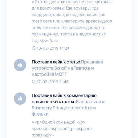
«Статья действительно очень лайтовая
для домохозяек. Где роутеры, где
координаторы, где подключение как
mesh сеть или кластерное древовидное
подключение. Где рекомендации по
размещению, тесты на надежность и
т.д. <p></p>»
18-03-2019 14:24
Поставил лайк к статье
Прошивка
устройств Sonoff на Tasmota и
настройка MQTT
17-03-2019 11:45
Поставил лайк к комментарию
написанный к статье
Как заставить
Raspberry Pi видеть весь объём
флешки
«<p>Одной командой:</p>
<p>sudo raspi-config --expand-
rootfs</p>»