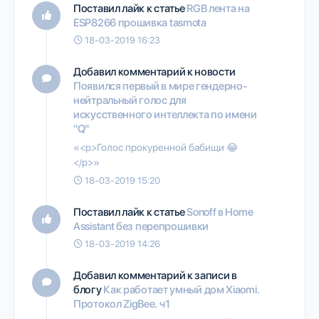
Поставил лайк к статье
RGB лента на
ESP8266 прошивка tasmota
18-03-2019 16:23
Добавил комментарий к новости
Появился первый в мире гендерно-
нейтральный голос для
искусственного интеллекта по имени
"Q"
«<p>Голос прокуренной бабищи 😂
</p>»
18-03-2019 15:20
Поставил лайк к статье
Sonoff в Home
Assistant без перепрошивки
18-03-2019 14:26
Добавил комментарий к записи в
блогу
Как работает умный дом Xiaomi.
Протокол ZigBee. ч1