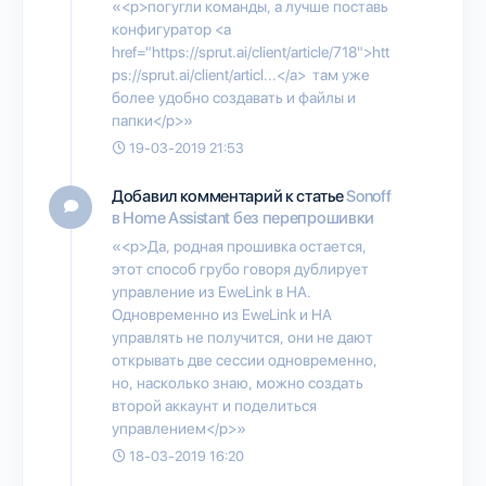
«<p>погугли команды, а лучше поставь
конфигуратор <a
href="https://sprut.ai/client/article/718">htt
ps://sprut.ai/client/articl...</a> там уже
более удобно создавать и файлы и
папки</p>»
19-03-2019 21:53
Добавил комментарий к статье
Sonoff
в Home Assistant без перепрошивки
«<p>Да, родная прошивка остается,
этот способ грубо говоря дублирует
управление из EweLink в HA.
Одновременно из EweLink и HA
управлять не получится, они не дают
открывать две сессии одновременно,
но, насколько знаю, можно создать
второй аккаунт и поделиться
управлением</p>»
18-03-2019 16:20