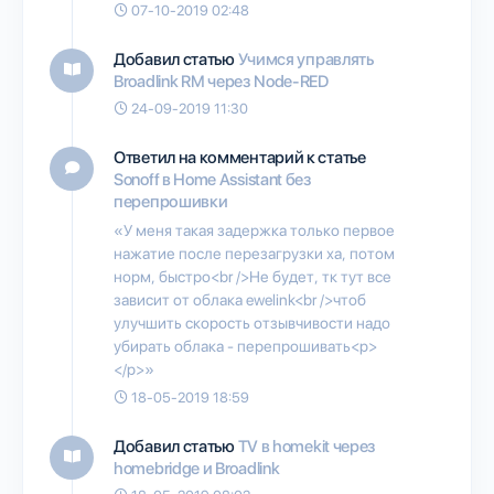
07-10-2019 02:48
Добавил статью
Учимся управлять
Broadlink RM через Node-RED
24-09-2019 11:30
Ответил на комментарий к статье
Sonoff в Home Assistant без
перепрошивки
«У меня такая задержка только первое
нажатие после перезагрузки ха, потом
норм, быстро<br />Не будет, тк тут все
зависит от облака ewelink<br />чтоб
улучшить скорость отзывчивости надо
убирать облака - перепрошивать<p>
</p>»
18-05-2019 18:59
Добавил статью
TV в homekit через
homebridge и Broadlink