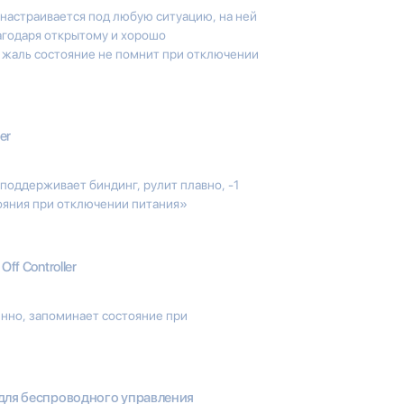
 настраивается под любую ситуацию, на ней
лагодаря открытому и хорошо
 жаль состояние не помнит при отключении
er
поддерживает биндинг, рулит плавно, -1
тояния при отключении питания»
Off Controller
енно, запоминает состояние при
для беспроводного управления