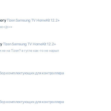
логу
Tizen Samsung TV HomeKit 12.2+
нию</p>»
гу
Tizen Samsung TV HomeKit 12.2+
 не на Tizen? в гугле как-то не нарыл
бор комплектующих для контроллера
бор комплектующих для контроллера