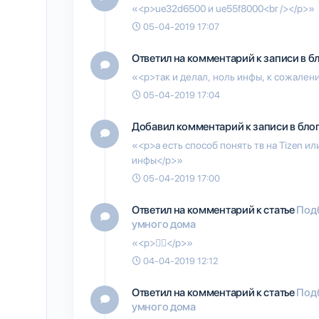
«<p>ue32d6500 и ue55f8000<br /></p>»
05-04-2019 17:07
Ответил на комментарий к записи в б
«<p>так и делал, ноль инфы, к сожале
05-04-2019 17:04
Добавил комментарий к записи в бло
«<p>а есть способ понять тв на Tizen или
инфы</p>»
05-04-2019 17:00
Ответил на комментарий к статье
Под
умного дома
«<p>👍🏻</p>»
04-04-2019 12:12
Ответил на комментарий к статье
Под
умного дома