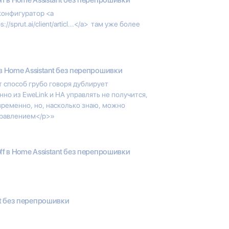
конфигуратор <a
ps://sprut.ai/client/articl...</a> там уже более
 в Home Assistant без перепрошивки
т способ грубо говоря дублирует
но из EweLink и HA управлять не получится,
временно, но, насколько знаю, можно
управлением</p>»
ff в Home Assistant без перепрошивки
nt без перепрошивки