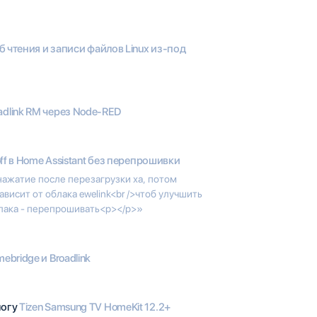
 чтения и записи файлов Linux из-под
adlink RM через Node-RED
ff в Home Assistant без перепрошивки
нажатие после перезагрузки ха, потом
зависит от облака ewelink<br />чтоб улучшить
блака - перепрошивать<p></p>»
ebridge и Broadlink
логу
Tizen Samsung TV HomeKit 12.2+