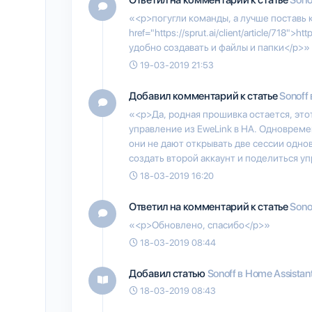
«<p>погугли команды, а лучше поставь 
href="https://sprut.ai/client/article/718">htt
удобно создавать и файлы и папки</p>»
19-03-2019 21:53
Добавил комментарий к статье
Sonoff
«<p>Да, родная прошивка остается, это
управление из EweLink в HA. Одновремен
они не дают открывать две сессии одно
создать второй аккаунт и поделиться 
18-03-2019 16:20
Ответил на комментарий к статье
Sono
«<p>Обновлено, спасибо</p>»
18-03-2019 08:44
Добавил статью
Sonoff в Home Assista
18-03-2019 08:43