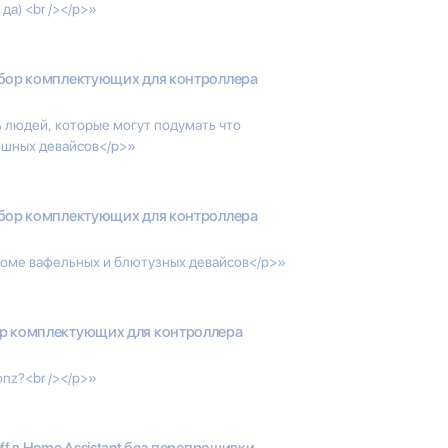
да) <br /></p>»
бор комплектующих для контроллера
ь людей, которые могут подумать что
бишных девайсов</p>»
бор комплектующих для контроллера
роме вафельных и блютузных девайсов</p>»
р комплектующих для контроллера
onz?<br /></p>»
ff в Home Assistant без перепрошивки