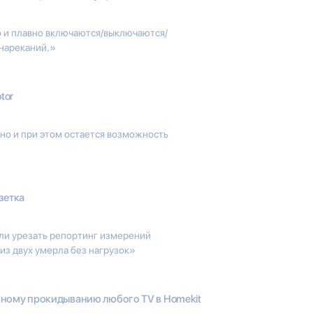
о и плавно включаются/выключаются/
нареканий.»
tor
но и при этом остается возможность
зетка
сли урезать репортинг измерений
из двух умерла без нагрузок»
ному прокидыванию любого TV в Homekit