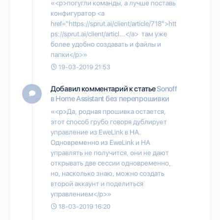
«<p>погугли команды, а лучше поставь
конфигуратор <a
href="https://sprut.ai/client/article/718">htt
ps://sprut.ai/client/articl...</a> там уже
более удобно создавать и файлы и
папки</p>»
19-03-2019 21:53
Добавил комментарий к статье
Sonoff
в Home Assistant без перепрошивки
«<p>Да, родная прошивка остается,
этот способ грубо говоря дублирует
управление из EweLink в HA.
Одновременно из EweLink и HA
управлять не получится, они не дают
открывать две сессии одновременно,
но, насколько знаю, можно создать
второй аккаунт и поделиться
управлением</p>»
18-03-2019 16:20