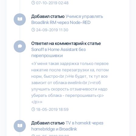
07-10-2019 02:48
Добавил статью
Учимся управлять
Broadlink RM через Node-RED
24-09-2019 11:30
Ответил на комментарий к статье
Sonoff в Home Assistant без
перепрошивки
«У меня такая задержка только первое
нажатие после перезагрузки ха, потом
норм, быстро<br />Не будет, тк тут все
зависит от облака ewelink<br />чтоб
улучшить скорость отзывчивости надо
убирать облака - перепрошивать<p>
</p>»
18-05-2019 18:59
Добавил статью
TV в homekit через
homebridge и Broadlink