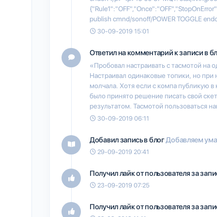
{"Rule1":"OFF","Once":"OFF","StopOnError"
publish cmnd/sonoff/POWER TOGGLE end
30-09-2019 15:01
Ответил на комментарий к записи в б
«Пробовал настраивать с тасмотой на о
Настраивал одинаковые топики, но при 
молчала. Хотя если с компа публикую в к
было принято решение писать свой скетч
результатом. Тасмотой пользоваться н
30-09-2019 06:11
Добавил запись в блог
Добавляем ума
29-09-2019 20:41
Получил лайк от пользователя
за запи
23-09-2019 07:25
Получил лайк от пользователя
за запи