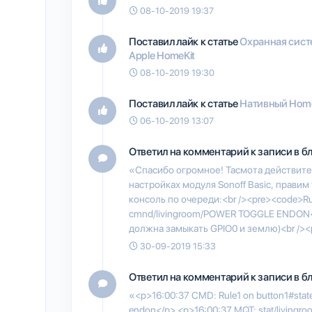
08-10-2019 19:37
Поставил лайк к статье
Охранная систе
Apple HomeKit
08-10-2019 19:30
Поставил лайк к статье
Нативный Home
06-10-2019 13:07
Ответил на комментарий к записи в б
«Спасибо огромное! Тасмота действител
настройках модуля Sonoff Basic, правим
консоль по очереди:<br /><pre><code>Rul
cmnd/livingroom/POWER TOGGLE ENDON</
должна замыкать GPIO0 и землю)<br />
30-09-2019 15:33
Ответил на комментарий к записи в б
«<p>16:00:37 CMD: Rule1 on button1#sta
endon</p> <p>16:00:37 MQT: stat/livingr