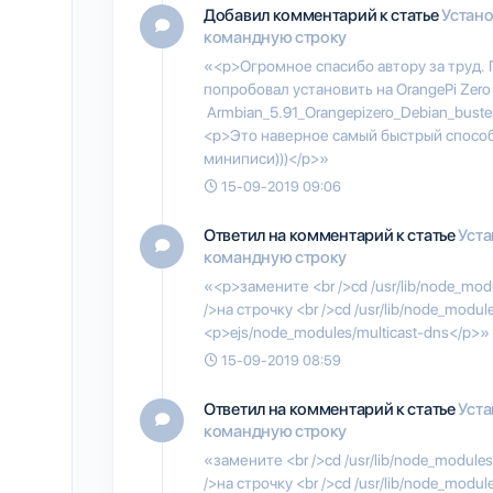
Добавил комментарий к статье
Устано
командную строку
«<p>Огромное спасибо автору за труд.
попробовал установить на OrangePi Zero
Armbian_5.91_Orangepizero_Debian_buster
<p>Это наверное самый быстрый спосо
миниписи)))</p>»
15-09-2019 09:06
Ответил на комментарий к статье
Уста
командную строку
«<p>замените <br />cd /usr/lib/node_mod
/>на строчку <br />cd /usr/lib/node_modu
<p>ejs/node_modules/multicast-dns</p>»
15-09-2019 08:59
Ответил на комментарий к статье
Уста
командную строку
«замените <br />cd /usr/lib/node_module
/>на строчку <br />cd /usr/lib/node_modu