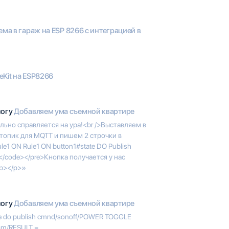
ма в гараж на ESP 8266 с интеграцией в
Kit на ESP8266
логу
Добавляем ума съемной квартире
ьно справляется на ура!<br />Выставляем в
 топик для MQTT и пишем 2 строчки в
e1 ON Rule1 ON button1#state DO Publish
code></pre>Кнопка получается у нас
<p></p>»
логу
Добавляем ума съемной квартире
te do publish cmnd/sonoff/POWER TOGGLE
oom/RESULT =