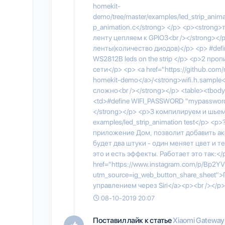
homekit-
demo/tree/master/examples/led_strip_anima
p_animation.c</strong> </p> <p><strong
ленту цепляем к GPIO3<br /></strong><
ленты(количество диодов)</p> <p> #defin
WS2812B leds on the strip </p> <p>2 пр
сети</p> <p> <a href="https://github.co
homekit-demo</a>/<strong>wifi.h.sample<
сложно<br /></strong></p> <table><tbody>
<td>#define WIFI_PASSWORD "mypassword"
</strong></p> <p>3 компилируем и шьем
examples/led_strip_animation test</p> <p
приложение Дом, позволит добавить аксес
будет два штуки - один меняет цвет и т
это и есть эффекты. Работает это так:</
href="https://www.instagram.com/p/Bp2Y
utm_source=ig_web_button_share_sheet"
управлением через Siri</a><p><br /></p
08-10-2019 20:07
Поставил лайк к статье
Xiaomi Gateway