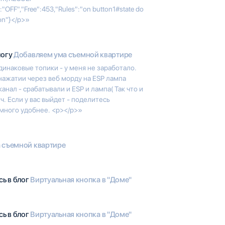
:"OFF","Free":453,"Rules":"on button1#state do
on"}</p>»
логу
Добавляем ума съемной квартире
динаковые топики - у меня не заработало.
нажатии через веб морду на ESP лампа
анал - срабатывали и ESP и лампа( Так что и
. Если у вас выйдет - поделитесь
амного удобнее. <p></p>»
 съемной квартире
сь в блог
Виртуальная кнопка в "Доме"
сь в блог
Виртуальная кнопка в "Доме"