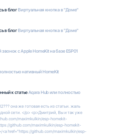
сь в блог
Виртуальная кнопка в "Доме"
сь в блог
Виртуальная кнопка в "Доме"
звонок с Apple HomeKit на базе ESP01
 полностью нативный HomeKit
нный к статье
Aqara Hub или полностью
??? она же готовая есть из статьи. жаль
дной сети. </p> <p>Дмитрий, Вы и так уже
ithub.com/maximkulkin/esp-homekit-
tps://github.com/maximkulkin/esp-homekit-
<a href="https://github.com/maximkulkin/esp-