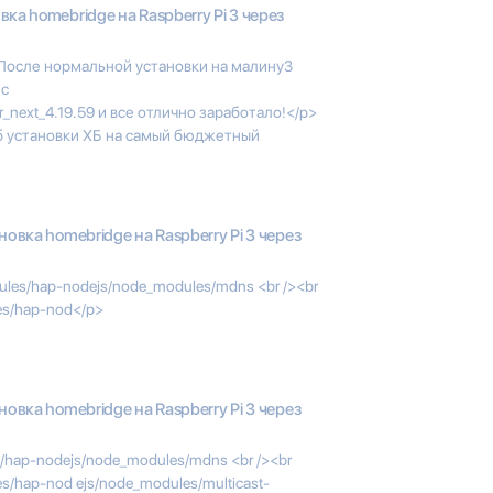
вка homebridge на Raspberry Pi 3 через
 После нормальной установки на малину3
 с
_next_4.19.59 и все отлично заработало!</p>
б установки ХБ на самый бюджетный
новка homebridge на Raspberry Pi 3 через
ules/hap-nodejs/node_modules/mdns <br /><br
les/hap-nod</p>
новка homebridge на Raspberry Pi 3 через
s/hap-nodejs/node_modules/mdns <br /><br
les/hap-nod ejs/node_modules/multicast-