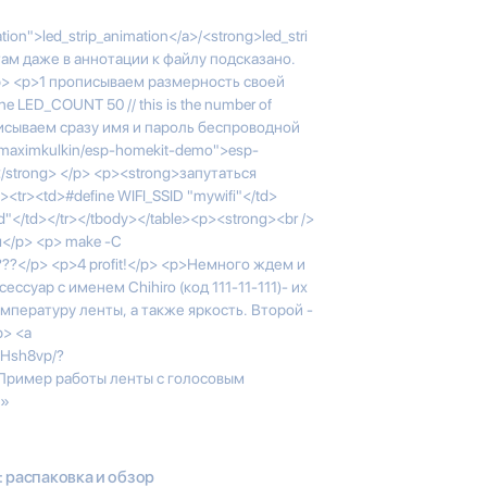
tion">led_strip_animation</a>/<strong>led_stri
>там даже в аннотации к файлу подсказано.
/p> <p>1 прописываем размерность своей
e LED_COUNT 50 // this is the number of
описываем сразу имя и пароль беспроводной
m/maximkulkin/esp-homekit-demo">esp-
/strong> </p> <p><strong>запутаться
<tr><td>#define WIFI_SSID "mywifi"</td>
</td></tr></tbody></table><p><strong><br />
</p> <p> make -C
>???</p> <p>4 profit!</p> <p>Немного ждем и
суар с именем Chihiro (код 111-11-111)- их
емпературу ленты, а также яркость. Второй -
p> <a
VHsh8vp/?
>Пример работы ленты с голосовым
>»
: распаковка и обзор