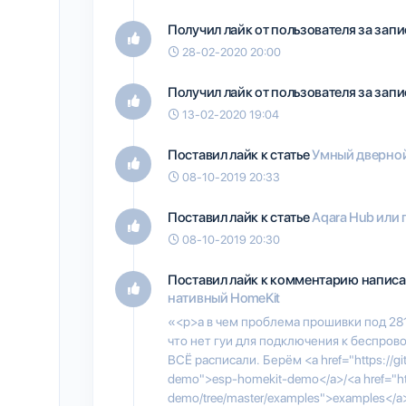
Получил лайк от пользователя
за запи
28-02-2020 20:00
Получил лайк от пользователя
за запи
13-02-2020 19:04
Поставил лайк к статье
Умный дверной 
08-10-2019 20:33
Поставил лайк к статье
Aqara Hub или
08-10-2019 20:30
Поставил лайк к комментарию написа
нативный HomeKit
«<p>а в чем проблема прошивки под 2812
что нет гуи для подключения к беспрово
ВСЁ расписали. Берём <a href="https://g
demo">esp-homekit-demo</a>/<a href="ht
demo/tree/master/examples">examples</a>/