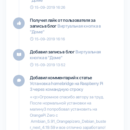
"Доме"
15-09-2019 16:26
Получил лайк от пользователя
за
запись в блог
Виртуальная кнопка в
"Доме"
15-09-2019 16:16
Добавил запись в блог
Виртуальная
кнопка в "Доме"
15-09-2019 13:52
Добавил комментарий к статье
Установка homebridge на Raspberry Pi
3 через командную строку
«<p>Огромное спасибо автору за труд.
После нормальной установки на
малину3 попробовал установить на
OrangePi Zero с
Armbian_5.91_Orangepizero_Debian_buste
r_next_4.19.59 и все отлично заработало!