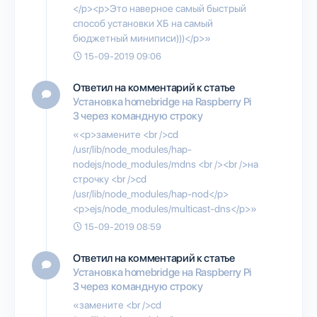
</p><p>Это наверное самый быстрый
способ установки ХБ на самый
бюджетный миниписи)))</p>»
15-09-2019 09:06
Ответил на комментарий к статье
Установка homebridge на Raspberry Pi
3 через командную строку
«<p>замените <br />cd
/usr/lib/node_modules/hap-
nodejs/node_modules/mdns <br /><br />на
строчку <br />cd
/usr/lib/node_modules/hap-nod</p>
<p>ejs/node_modules/multicast-dns</p>»
15-09-2019 08:59
Ответил на комментарий к статье
Установка homebridge на Raspberry Pi
3 через командную строку
«замените <br />cd