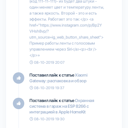
(код 111-11-111)- их будет два штуки -
один меняет цвет и температуру ленты,
а также яркость. Второй - это и есть
эффекты. Работает это так:</p> <a
href="https://www.instagram.com/p/Bp2Y
VHsh8vp/?
utm_source=ig_web_button_share_sheet">
Пример работы ленты с голосовым
управлением через Siri</a><p><br />
</p>»
08-10-2019 20:07
Поставил лайк к статье
Xiaomi
Gateway: распаковка и обзор
08-10-2019 19:37
Поставил лайк к статье
Охранная
система в гараж на ESP 8266 с
интеграцией в Apple HomeKit
08-10-2019 19:30