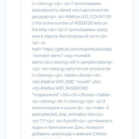
/></strong></p> <p>1 прописываем
размерность своей ленты(количество
диодов)</p> <p> #define LED_COUNT 50
// this is the number of WS2812B leds on
the strip </p> <p>2 прописываем сразу
имя и пароль беспроводной сети</p>
<p> <a
href="https://github.com/maximkulkin/esp
-homekit-demo">esp-homekit-
demo</a>/<strong>wifi.h.sample</strong>
</p> <p><strong>запутаться сложно<br
/></strong></p> <table><tbody><tr>
<td>#define WIFI_SSID "mywifi"</td>
<td>#define WIFI_PASSWORD
"mypassword"</td></tr></tbody></table>
<p><strong><br /></strong></p> <p>3
компилируем и шьем</p> <p> make -C
examples/led_strip_animation test</p>
<p>???</p> <p>4 profit!</p> <p>Немного
ждем и приложение Дом, позволит
добавить аксессуар с именем Chihiro