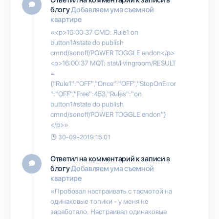
блогу
Добавляем ума съемной
квартире
«<p>16:00:37 CMD: Rule1 on
button1#state do publish
cmnd/sonoff/POWER TOGGLE endon</p>
<p>16:00:37 MQT: stat/livingroom/RESULT
=
{"Rule1":"OFF","Once":"OFF","StopOnError
":"OFF","Free":453,"Rules":"on
button1#state do publish
cmnd/sonoff/POWER TOGGLE endon"}
</p>»
30-09-2019 15:01
Ответил на комментарий к записи в
блогу
Добавляем ума съемной
квартире
«Пробовал настраивать с тасмотой на
одинаковые топики - у меня не
заработало. Настраивал одинаковые