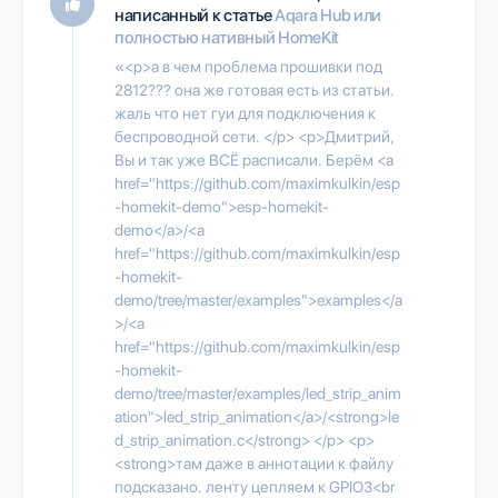
написанный к статье
Aqara Hub или
полностью нативный HomeKit
«<p>а в чем проблема прошивки под
2812??? она же готовая есть из статьи.
жаль что нет гуи для подключения к
беспроводной сети. </p> <p>Дмитрий,
Вы и так уже ВСЁ расписали. Берём <a
href="https://github.com/maximkulkin/esp
-homekit-demo">esp-homekit-
demo</a>/<a
href="https://github.com/maximkulkin/esp
-homekit-
demo/tree/master/examples">examples</a
>/<a
href="https://github.com/maximkulkin/esp
-homekit-
demo/tree/master/examples/led_strip_anim
ation">led_strip_animation</a>/<strong>le
d_strip_animation.c</strong> </p> <p>
<strong>там даже в аннотации к файлу
подсказано. ленту цепляем к GPIO3<br