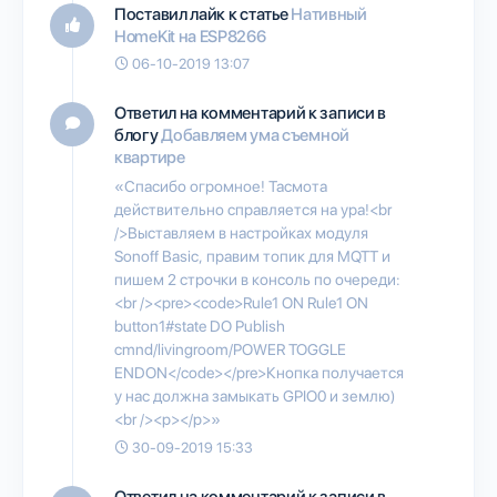
Поставил лайк к статье
Нативный
HomeKit на ESP8266
06-10-2019 13:07
Ответил на комментарий к записи в
блогу
Добавляем ума съемной
квартире
«Спасибо огромное! Тасмота
действительно справляется на ура!<br
/>Выставляем в настройках модуля
Sonoff Basic, правим топик для MQTT и
пишем 2 строчки в консоль по очереди:
<br /><pre><code>Rule1 ON Rule1 ON
button1#state DO Publish
cmnd/livingroom/POWER TOGGLE
ENDON</code></pre>Кнопка получается
у нас должна замыкать GPIO0 и землю)
<br /><p></p>»
30-09-2019 15:33
Ответил на комментарий к записи в