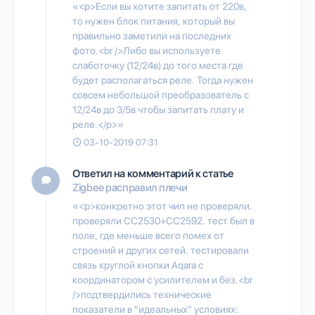
«<p>Если вы хотите запитать от 220в,
то нужен блок питания, который вы
правильно заметили на последних
фото.<br />Либо вы используете
слаботочку (12/24в) до того места где
будет располагаться реле. Тогда нужен
совсем небольшой преобразователь с
12/24в до 3/5в чтобы запитать плату и
реле.</p>»
03-10-2019 07:31
Ответил на комментарий к статье
Zigbee расправил плечи
«<p>конкретно этот чип не проверяли.
проверяли CC2530+CC2592. тест был в
поле, где меньше всего помех от
строений и других сетей. тестировали
связь круглой кнопки Aqara с
координатором с усилителем и без.<br
/>подтвердились технические
показатели в "идеальных" условиях: