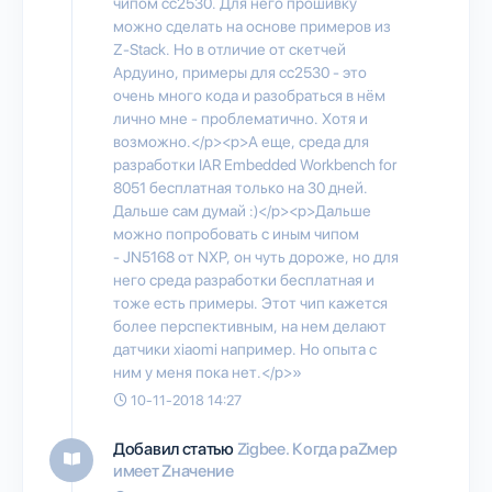
чипом cc2530. Для него прошивку
можно сделать на основе примеров из
Z-Stack. Но в отличие от скетчей
Ардуино, примеры для cc2530 - это
очень много кода и разобраться в нём
лично мне - проблематично. Хотя и
возможно.</p><p>А еще, среда для
разработки IAR Embedded Workbench for
8051 бесплатная только на 30 дней.
Дальше сам думай :)</p><p>Дальше
можно попробовать с иным чипом
- JN5168 от NXP, он чуть дороже, но для
него среда разработки бесплатная и
тоже есть примеры. Этот чип кажется
более перспективным, на нем делают
датчики xiaomi например. Но опыта с
ним у меня пока нет.</p>»
10-11-2018 14:27
Добавил статью
Zigbee. Когда раZмер
имеет Zначение