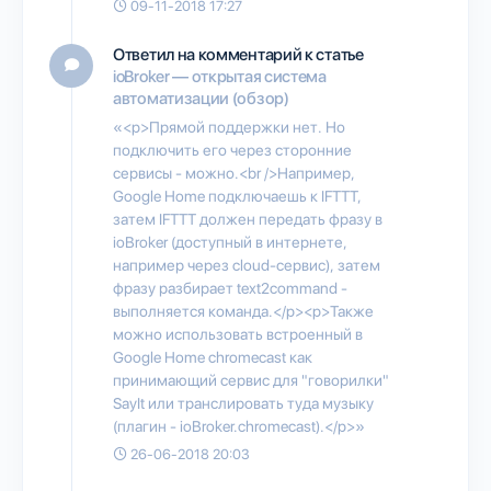
09-11-2018 17:27
Ответил на комментарий к статье
ioBroker — открытая система
автоматизации (обзор)
«<p>Прямой поддержки нет. Но
подключить его через сторонние
сервисы - можно.<br />Например,
Google Home подключаешь к IFTTT,
затем IFTTT должен передать фразу в
ioBroker (доступный в интернете,
например через cloud-сервис), затем
фразу разбирает text2command -
выполняется команда.</p><p>Также
можно использовать встроенный в
Google Home chromecast как
принимающий сервис для "говорилки"
SayIt или транслировать туда музыку
(плагин - ioBroker.chromecast).</p>»
26-06-2018 20:03