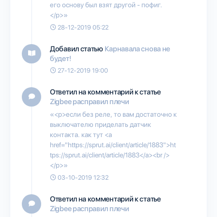
его основу был взят другой - пофиг.
</p>»
28-12-2019 05:22
Добавил статью
Карнавала снова не
будет!
27-12-2019 19:00
Ответил на комментарий к статье
Zigbee расправил плечи
«<p>если без реле, то вам достаточно к
выключателю приделать датчик
контакта. как тут <a
href="https://sprut.ai/client/article/1883">ht
tps://sprut.ai/client/article/1883</a><br />
</p>»
03-10-2019 12:32
Ответил на комментарий к статье
Zigbee расправил плечи