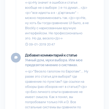
«<p>Ну значит я ошибся и статья
вообще не о выборе :) я-то думал...</p>
<p>"все идиоты а я - д'артаньян" -
можно переименовать так.</p><p>Не,
ну хоть бы тогда сравнение UI было, а не
Blockly с нарисованным вручную
интерфейсом. Не профессионально
это. Но да, весело</p>»
09-01-2019 20:47
Добавил комментарий к статье
Умный дом, муки выбора. Или мое
предвзятое мнение о системах.
«<p>"Весело галопом по Европам"... Ну
разве это статья для выбора? где
сравнение по пунктам? где ссылки на
обзоры (раз обзоров нет в статье)?</p>
<p>Без личного опыта сравнение не
имеет смысла. Как я понял, вы
попробовали только HA и D. Все
остальные системы вы сравнили по