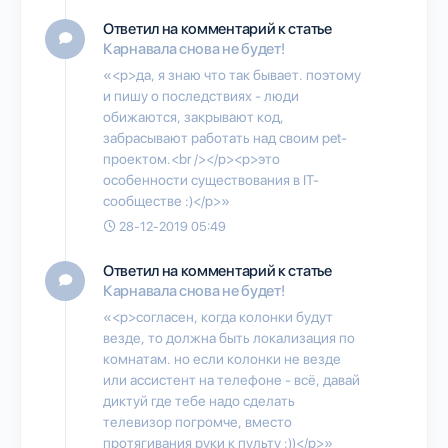
Ответил на комментарий к статье
Карнавала снова не будет!
«<p>да, я знаю что так бывает. поэтому
и пишу о последствиях - люди
обижаются, закрывают код,
забрасывают работать над своим pet-
проектом.<br /></p><p>это
особенности существования в IT-
сообществе :)</p>»
28-12-2019 05:49
Ответил на комментарий к статье
Карнавала снова не будет!
«<p>согласен, когда колонки будут
везде, то должна быть локализация по
комнатам. но если колонки не везде
или ассистент на телефоне - всё, давай
диктуй где тебе надо сделать
телевизор погромче, вместо
протягивания руки к пульту :))</p>»