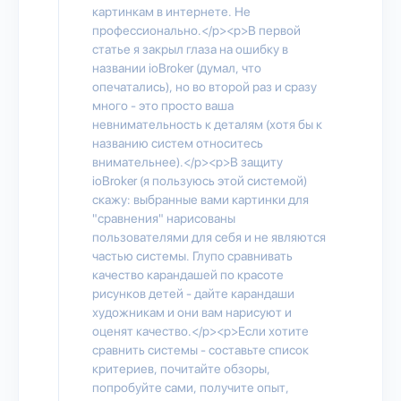
картинкам в интернете. Не
профессионально.</p><p>В первой
статье я закрыл глаза на ошибку в
названии ioBroker (думал, что
опечатались), но во второй раз и сразу
много - это просто ваша
невнимательность к деталям (хотя бы к
названию систем относитесь
внимательнее).</p><p>В защиту
ioBroker (я пользуюсь этой системой)
скажу: выбранные вами картинки для
"сравнения" нарисованы
пользователями для себя и не являются
частью системы. Глупо сравнивать
качество карандашей по красоте
рисунков детей - дайте карандаши
художникам и они вам нарисуют и
оценят качество.</p><p>Если хотите
сравнить системы - составьте список
критериев, почитайте обзоры,
попробуйте сами, получите опыт,