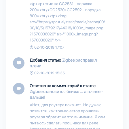
</p><p>стик на CC2531 - порядка
200м<br />CC2530+CC2592 - порядка
800м<br /></p><img
src="https://sprut.ai/static/media/cache/00/
00/18/5/1579217/44618/1000x_image.png
?1570036020" alt="1000x_image.png?
1570036020" />»
02-10-2019 17:07
Добавил статью
Zigbee расправил
плечи
02-10-2019 15:35
Ответил на комментарий к статье
Zigbee становится ближе ... а точнее -
дальше!
«Нет, для роутера пока нет. Но думаю
появится, как только автор прошивки
роутера обратит на это внимание. Я сам
пытаюсь сделать прошивку для реле
(которое тоже является роутером) на