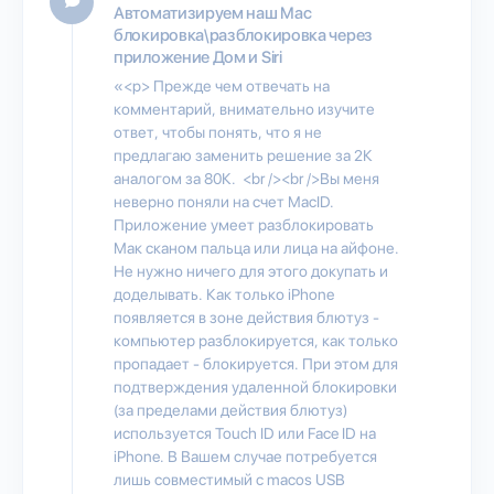
Автоматизируем наш Mac
блокировка\разблокировка через
приложение Дом и Siri
«<p> Прежде чем отвечать на
комментарий, внимательно изучите
ответ, чтобы понять, что я не
предлагаю заменить решение за 2К
аналогом за 80К. <br /><br />Вы меня
неверно поняли на счет MacID.
Приложение умеет разблокировать
Мак сканом пальца или лица на айфоне.
Не нужно ничего для этого докупать и
доделывать. Как только iPhone
появляется в зоне действия блютуз -
компьютер разблокируется, как только
пропадает - блокируется. При этом для
подтверждения удаленной блокировки
(за пределами действия блютуз)
используется Touch ID или Face ID на
iPhone. В Вашем случае потребуется
лишь совместимый с macos USB