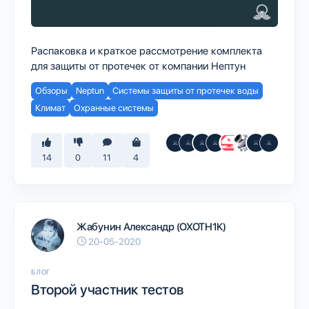
Распаковка и краткое рассмотрение комплекта
для защиты от протечек от компании Нептун
Обзоры
Neptun
Системы защиты от протечек воды
Климат
Охранные системы
14
0
11
4
Жабунин Александр (OXOTH1K)
20-05-2020
БЛОГ
Второй участник тестов