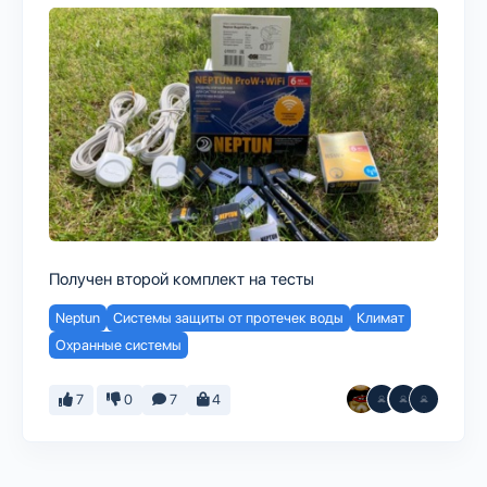
Получен второй комплект на тесты
Neptun
Системы защиты от протечек воды
Климат
Охранные системы
7
0
7
4