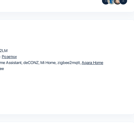
12LM
:
Розетки
me Assistant
deCONZ
Mi Home
zigbee2mqtt
Aqara Home
ee