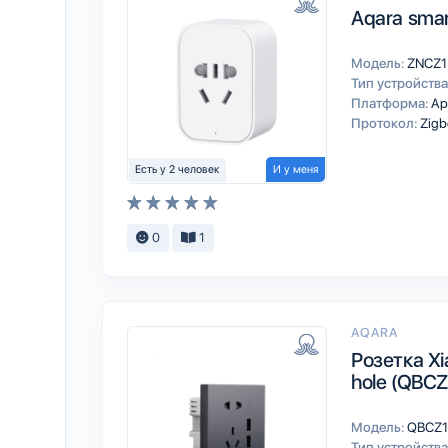
Aqara smar
Модель:
ZNCZ
Тип устройства
Платформа:
Ap
Протокол:
Zigb
Есть у 2 человек
И у меня
0
1
AQARA
Розетка Xi
hole (QBC
Модель:
QBCZ
Тип устройства