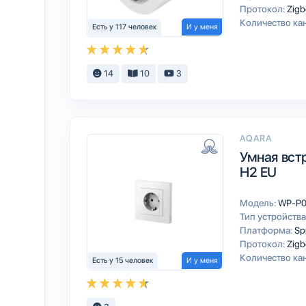
Протокол:
Zigb
Количество ка
Есть у 117 человек
И у меня
14
10
3
AQARA
Умная встр
H2 EU
Модель:
WP-P0
Тип устройства
Платформа:
Sp
Протокол:
Zigb
Количество ка
Есть у 15 человек
И у меня