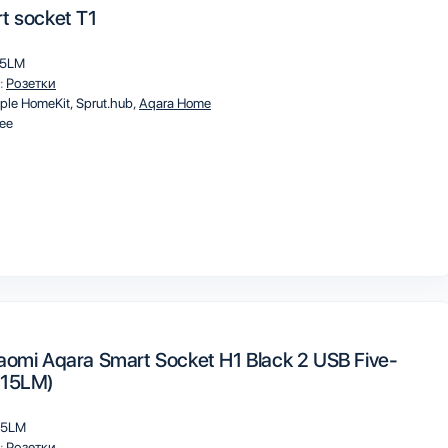
t socket T1
15LM
:
Розетки
ple HomeKit
Sprut.hub
Aqara Home
ee
aomi Aqara Smart Socket H1 Black 2 USB Five-
Z15LM)
15LM
:
Розетки