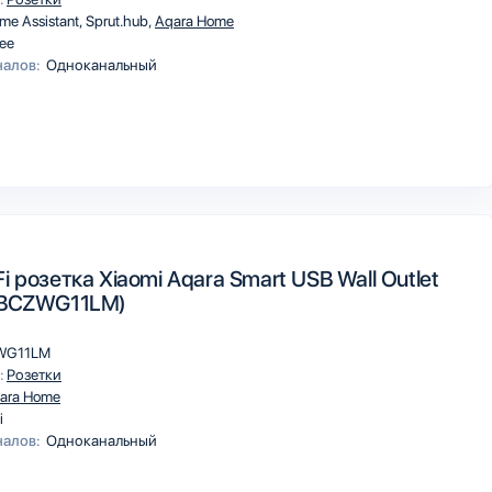
me Assistant
Sprut.hub
Aqara Home
ee
налов:
Одноканальный
i розетка Xiaomi Aqara Smart USB Wall Outlet
QBCZWG11LM)
WG11LM
:
Розетки
ara Home
i
налов:
Одноканальный