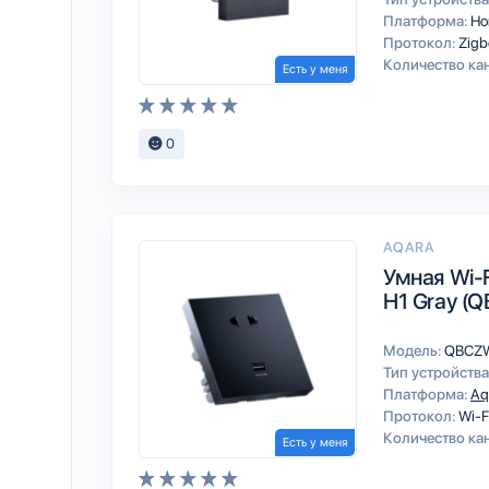
Платформа:
Ho
Протокол:
Zigb
Количество ка
Есть у меня
0
AQARA
Умная Wi-F
H1 Gray (
Модель:
QBCZ
Тип устройства
Платформа:
Aq
Протокол:
Wi-F
Количество ка
Есть у меня