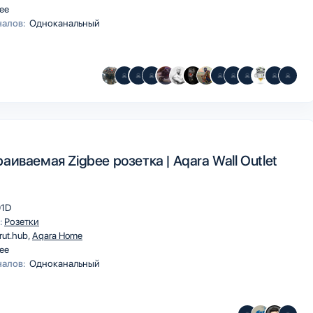
ee
налов:
Одноканальный
аиваемая Zigbee розетка | Aqara Wall Outlet
1D
:
Розетки
rut.hub
Aqara Home
ee
налов:
Одноканальный