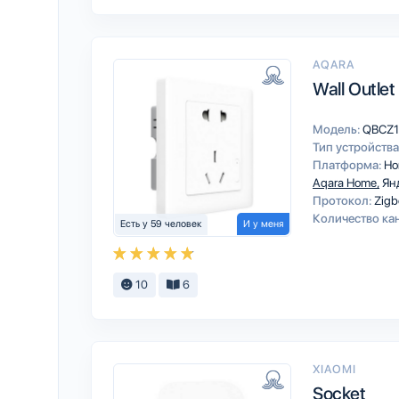
AQARA
Wall Outlet
Модель:
QBCZ1
Тип устройства
Платформа:
Ho
Aqara Home
Ян
Протокол:
Zigb
Количество ка
Есть у 59 человек
И у меня
10
6
XIAOMI
Socket