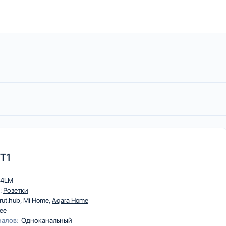
 T1
14LM
:
Розетки
rut.hub
Mi Home
Aqara Home
ee
налов:
Одноканальный