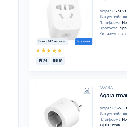
Модель:
ZNCZ
Тип устройства
Платформа:
Ho
Протокол:
Zigb
Количество ка
Есть у 149 человек
И у меня
24
19
AQARA
Aqara smar
Модель:
SP-EU
Тип устройства
Платформа:
Ho
Aqara Home