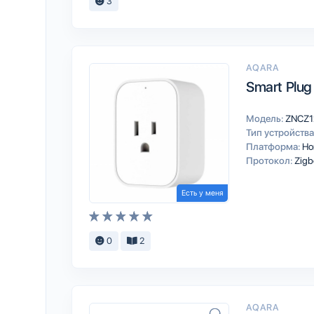
3
AQARA
Smart Plug
Модель:
ZNCZ
Тип устройства
Платформа:
Ho
Протокол:
Zigb
Есть у меня
0
2
AQARA