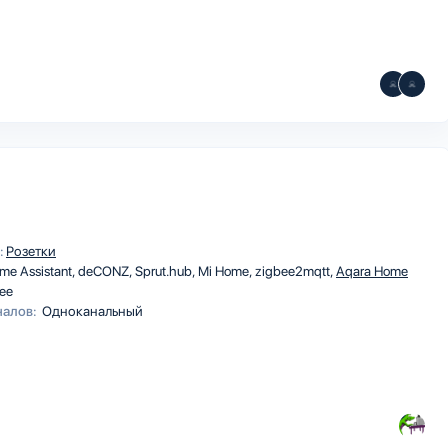
:
Розетки
me Assistant
deCONZ
Sprut.hub
Mi Home
zigbee2mqtt
Aqara Home
ee
налов:
Одноканальный