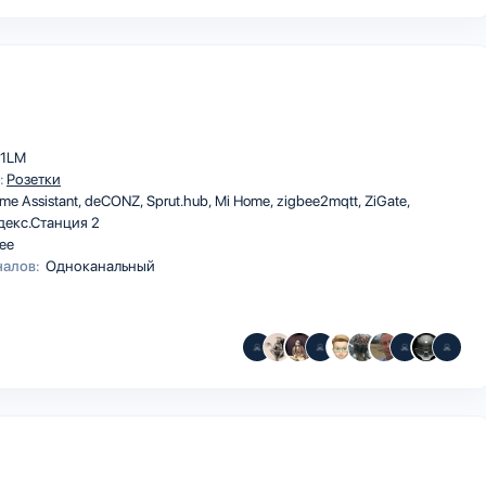
1LM
:
Розетки
me Assistant
deCONZ
Sprut.hub
Mi Home
zigbee2mqtt
ZiGate
декс.Станция 2
ee
налов:
Одноканальный