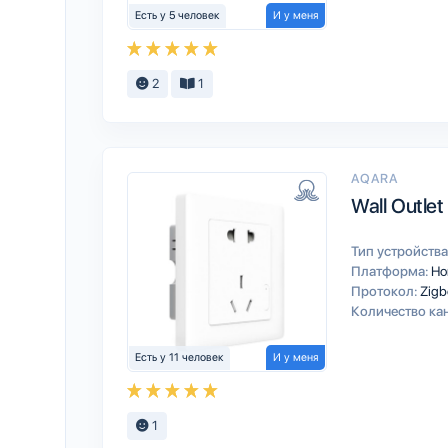
Есть у 5 человек
И у меня
2
1
AQARA
Wall Outlet
Тип устройства
Платформа:
Ho
Протокол:
Zigb
Количество ка
Есть у 11 человек
И у меня
1