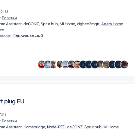
02LM
:
Розетки
me Assistant
deCONZ
Sprut.hub
Mi Home
zigbee2mqtt
Aqara Home
ee
налов:
Одноканальный
t plug EU
C01
:
Розетки
me Assistant
Homebridge
Node-RED
deCONZ
Sprut.hub
Mi Home