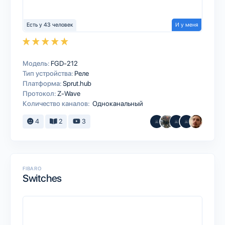
Есть у 43 человек
И у меня
Модель:
FGD-212
Тип устройства:
Реле
Платформа:
Sprut.hub
Протокол:
Z-Wave
Количество каналов:
Одноканальный
4
2
3
FIBARO
Switches