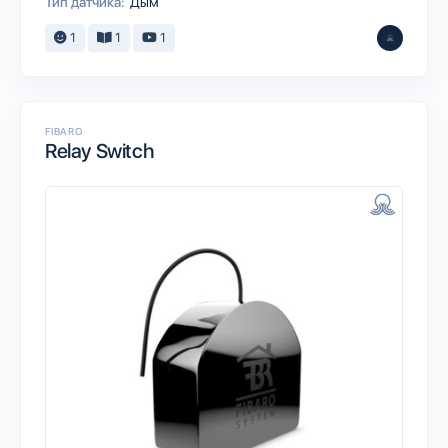
Тип датчика:
Дым
1
1
1
FIBARO
Relay Switch