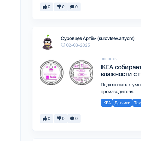
0
0
0
Суровцев Артём (surovtsev.artyom)
02-03-2025
НОВОСТЬ
IKEA собирае
влажности с 
Подключить к умн
производителя.
IKEA
Датчики
Тем
0
0
0