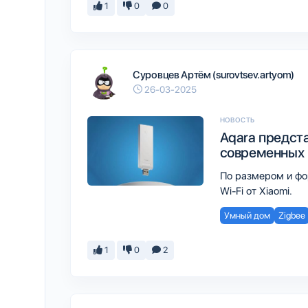
1
0
0
Суровцев Артём (surovtsev.artyom)
26-03-2025
НОВОСТЬ
Aqara предст
современных 
По размером и фо
Wi-Fi от Xiaomi.
Умный дом
Zigbee
1
0
2