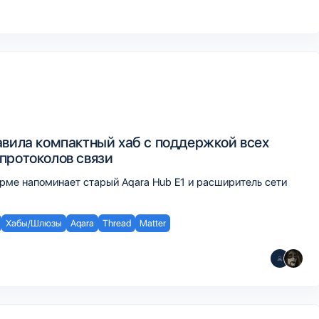
авила компактный хаб с поддержкой всех
протоколов связи
рме напоминает старый Aqara Hub E1 и расширитель сети
Хабы/Шлюзы
Aqara
Thread
Matter