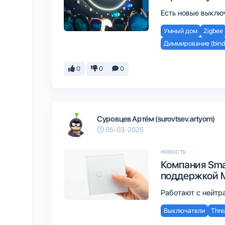
Есть новые выключ
Умный дом
Zigbee
Диммирование (bind
0
0
0
Суровцев Артём (surovtsev.artyom)
05-03-2025
НОВОСТЬ
Компания Sma
поддержкой Ma
Работают с нейтра
Выключатели
Thre