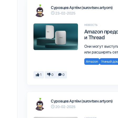
Суровцев Артём (surovtsev.artyom)
23-02-2025
НОВОСТЬ
Amazon предс
и Thread
Они могут выступ
или расширять сет
Amazon
Умный до
1
0
0
Суровцев Артём (surovtsev.artyom)
20-02-2025