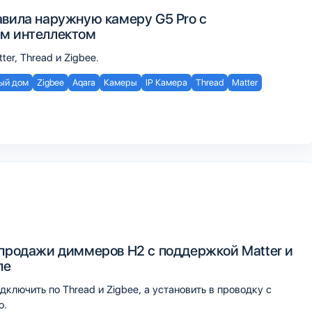
авила наружную камеру G5 Pro с
м интеллектом
er, Thread и Zigbee.
ый дом
Zigbee
Aqara
Камеры
IP Камера
Thread
Matter
 продажи диммеров H2 с поддержкой Matter и
пе
лючить по Thread и Zigbee, а установить в проводку с
о.