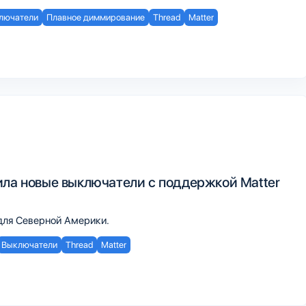
лючатели
Плавное диммирование
Thread
Matter
ила новые выключатели с поддержкой Matter
для Северной Америки.
Выключатели
Thread
Matter