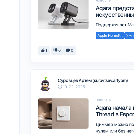
НОВОСТЬ
Aqara предст
искусственны
Поддерживает Matt
Apple HomeKit
Умн
1
0
0
Суровцев Артём (surovtsev.artyom)
19-02-2025
НОВОСТЬ
Aqara начала
Thread в Евро
Диммер можно подк
нулем или без нег