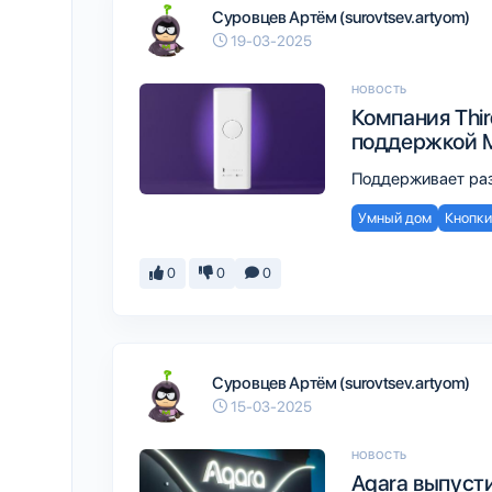
Суровцев Артём (surovtsev.artyom)
19-03-2025
НОВОСТЬ
Компания Thir
поддержкой Ma
Поддерживает разн
Умный дом
Кнопки
0
0
0
Суровцев Артём (surovtsev.artyom)
15-03-2025
НОВОСТЬ
Aqara выпуст