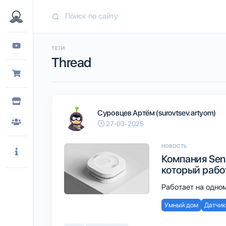
ТЕГИ
Thread
Суровцев Артём (surovtsev.artyom)
27-03-2025
НОВОСТЬ
Компания Sen
который работ
Работает на одном
Умный дом
Датчик