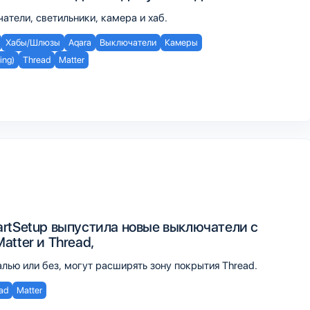
атели, светильники, камера и хаб.
Хабы/Шлюзы
Aqara
Выключатели
Камеры
ing)
Thread
Matter
rtSetup выпустила новые выключатели с
tter и Thread,
лью или без, могут расширять зону покрытия Thread.
ad
Matter