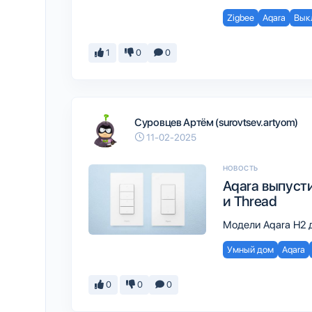
Zigbee
Aqara
Вык
1
0
0
Суровцев Артём (surovtsev.artyom)
11-02-2025
НОВОСТЬ
Aqara выпуст
и Thread
Модели Aqara H2 
Умный дом
Aqara
0
0
0