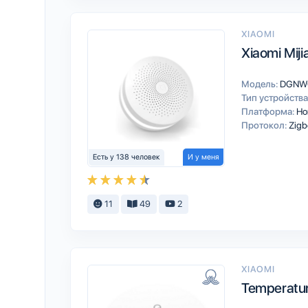
XIAOMI
Xiaomi Mij
Модель:
DGNW
Тип устройства
Платформа:
Ho
Протокол:
Zig
Есть у 138 человек
И у меня
11
49
2
XIAOMI
Temperatur