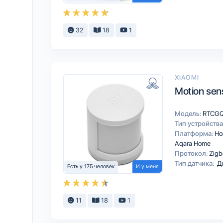
32
18
1
XIAOMI
Motion sen
Модель:
RTCG
Тип устройства
Платформа:
Ho
Aqara Home
Протокол:
Zigb
Тип датчика:
Д
Есть у 175 человек
И у меня
11
18
1