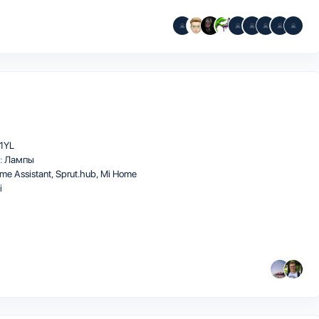
1YL
:
Лампы
me Assistant
Sprut.hub
Mi Home
i