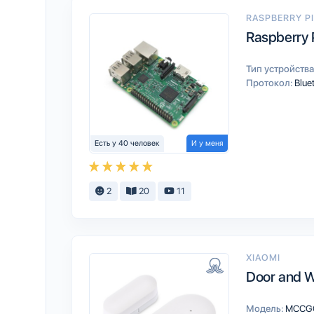
RASPBERRY P
Raspberry 
Тип устройства
Протокол:
Blue
Есть у 40 человек
И у меня
2
20
11
XIAOMI
Door and 
Модель:
MCCG