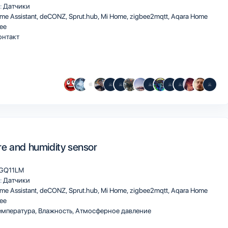
:
Датчики
me Assistant
deCONZ
Sprut.hub
Mi Home
zigbee2mqtt
Aqara Home
ee
онтакт
e and humidity sensor
GQ11LM
:
Датчики
me Assistant
deCONZ
Sprut.hub
Mi Home
zigbee2mqtt
Aqara Home
ee
мпература, Влажность, Атмосферное давление