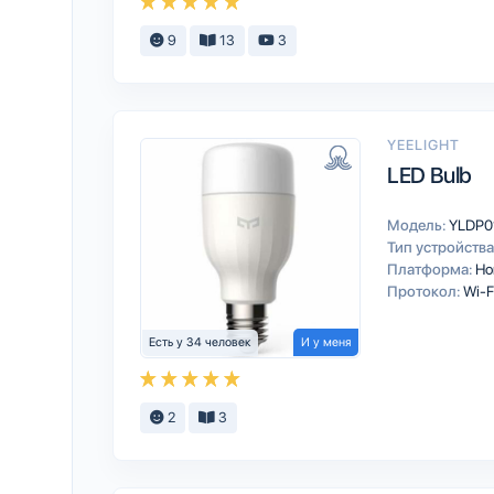
9
13
3
YEELIGHT
LED Bulb
Модель:
YLDP0
Тип устройства
Платформа:
Ho
Протокол:
Wi-F
Есть у 34 человек
И у меня
2
3