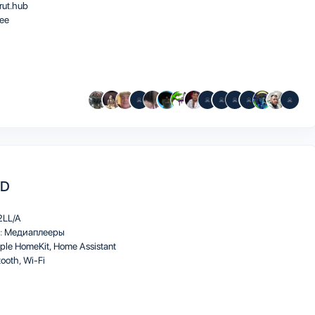
rut.hub
ee
HD
LL/A
:
Медиаплееры
ple HomeKit
Home Assistant
tooth
Wi-Fi