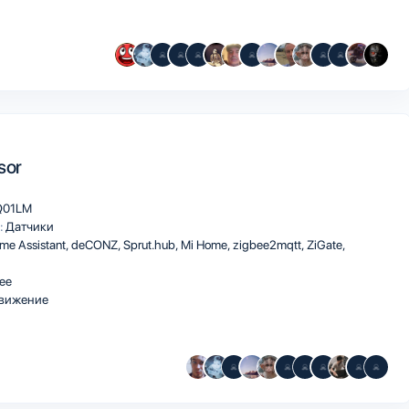
sor
Q01LM
:
Датчики
me Assistant
deCONZ
Sprut.hub
Mi Home
zigbee2mqtt
ZiGate
ee
вижение