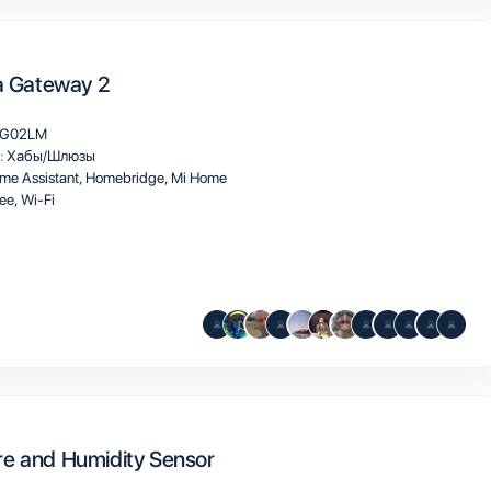
ia Gateway 2
G02LM
:
Хабы/Шлюзы
me Assistant
Homebridge
Mi Home
bee
Wi-Fi
e and Humidity Sensor