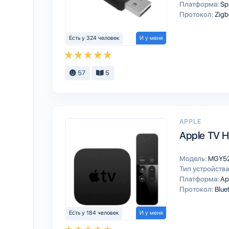
Платформа:
Sp
Протокол:
Zigb
Есть у 324 человек
И у меня
57
5
APPLE
Apple TV 
Модель:
MGY52
Тип устройства
Платформа:
Ap
Протокол:
Blue
Есть у 184 человек
И у меня