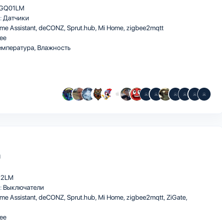
GQ01LM
:
Датчики
me Assistant
deCONZ
Sprut.hub
Mi Home
zigbee2mqtt
ee
мпература, Влажность
h
12LM
:
Выключатели
me Assistant
deCONZ
Sprut.hub
Mi Home
zigbee2mqtt
ZiGate
ee