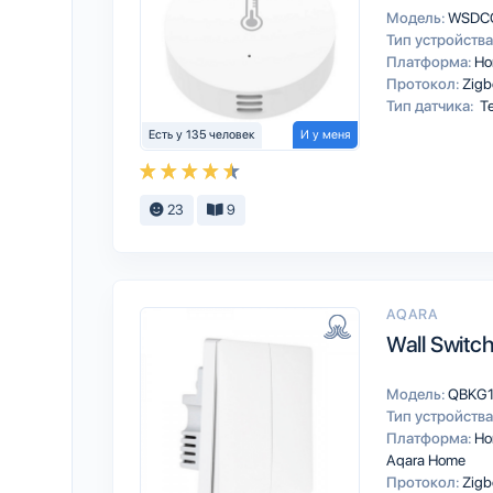
Модель:
WSDC
Тип устройства
Платформа:
Ho
Протокол:
Zigb
Тип датчика:
Те
Есть у 135 человек
И у меня
23
9
AQARA
Wall Switc
Модель:
QBKG
Тип устройства
Платформа:
Ho
Aqara Home
Протокол:
Zigb