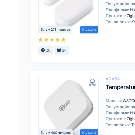
Тип устройства
Платформа:
Ho
Протокол:
Zigb
Тип датчика:
К
Есть у 278 человек
И у меня
26
24
AQARA
Temperatur
Модель:
WSDC
Тип устройства
Платформа:
Ho
Протокол:
Zigb
Тип датчика:
Те
Есть у 400 человек
И у меня