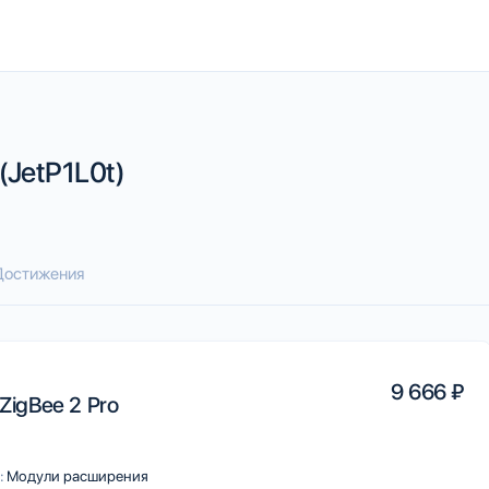
(JetP1L0t)
Достижения
9 666 ₽
 ZigBee 2 Pro
:
Модули расширения