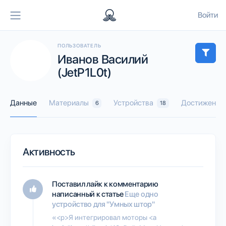
Войти
ПОЛЬЗОВАТЕЛЬ
Иванов Василий
(JetP1L0t)
Данные
Материалы
Устройства
Достижения
6
18
Активность
Поставил лайк к комментарию
написанный к статье
Еще одно
устройство для "Умных штор"
«<p>Я интегрировал моторы <a