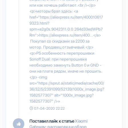
или как хочешь работают.<br /></p>
<p>моторы брал здесь: <a
href="https://aliexpress.ru/item/400010617
9323.html?
spm=a2g0s.9042311.0.0.264d33edWPb7
Rm">https://aliexpress.ru/item/400...</a>
Покупал со скидками за 2200 за
мотор. Продавец отзывчивый.</p>
<p>PS особенность перепрошивки
Sonoff Dual: при перепрошивке
необходимо замкнуть Button 0 и GND -
они на плате рядом, иначе не прошить.
</p> <img
src="https://sprut.ai/static/media/cache/00/
36/32/5/2391099/52139/1000x_image.jpg?
1582577307" alt="1000x_image.jpg?
1582577307" />»
07-04-2020 22:22
Поставил лайк к статье
Xiaomi
Gateway: распаковка и обзор