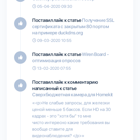
05-04-2020 09:30
Поставил лайк к статье
Получение SSL
сертификата с закрытым 80 портом
на примере duckdns.org
09-03-2020 10:55
Поставил лайк к статье
Wiren Board -
оптимизация опросов
13-02-2020 07:55
Поставил лайк к комментарию
написанный к статье
Сверхбюджетная камера для Homekit
«<p>Не слабые запросы, для железки
ценой меньше 5 баксов. Если HD на 30
кадрах - это "хотя бы" то мне
чисто интересно какие требования вы
вообще ставите для
видеонаблюдения? </p>»