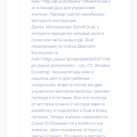
href="http://ali.pub/48sfka">MoesHouse</
a> в Умный Дом для управления
жалюзи. Прежде сделал калибровку
мотора по инструкции.
Далее: Использовал Sonoff Dual, у
которого переделал силовые реле в
сухие контакты на выходе. Dual
перепрошил по статье Дмитрия
Батюшина <a
href="https://sprut.ai/client/article/231">htt
ps://sprut.ai/client/articl...</a> (12. Window
Covering). Аккумуляторы снял и
нашлось место для гребенки
соединения, впаял в кнопки (их две)
управления мотором провода, припаял
провода и в питание. Все эти провода
от моторов (у меня 2 мотора) завел в
коробочку и подключил к Dual и блоку
питания. Теперь жалюзи подчиняются
Сири) Отображаются в ХомКите как
жалюзи, свое положение (открыто/
закрыто) знают. По закату и рассвету