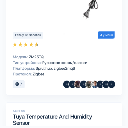
Есть у 18 человек
И у меня
Модель:
ZM25TQ
Тип устройства:
Рулонные шторы/жалюзи
Платформа:
Sprut.hub
zigbee2mqtt
Протокол:
Zigbee
7
AUBESS
Tuya Temperature And Humidity
Sensor