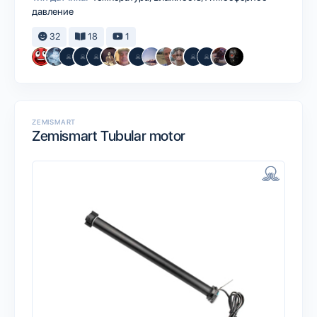
давление
32
18
1
ZEMISMART
Zemismart Tubular motor