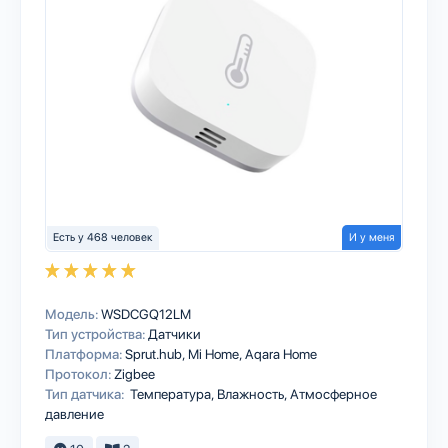
Есть у 468 человек
И у меня
Модель:
WSDCGQ12LM
Тип устройства:
Датчики
Платформа:
Sprut.hub
Mi Home
Aqara Home
Протокол:
Zigbee
Тип датчика:
Температура, Влажность, Атмосферное
давление