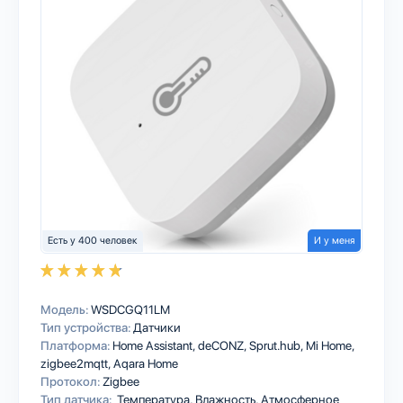
Есть у 400 человек
И у меня
Модель:
WSDCGQ11LM
Тип устройства:
Датчики
Платформа:
Home Assistant
deCONZ
Sprut.hub
Mi Home
zigbee2mqtt
Aqara Home
Протокол:
Zigbee
Тип датчика:
Температура, Влажность, Атмосферное