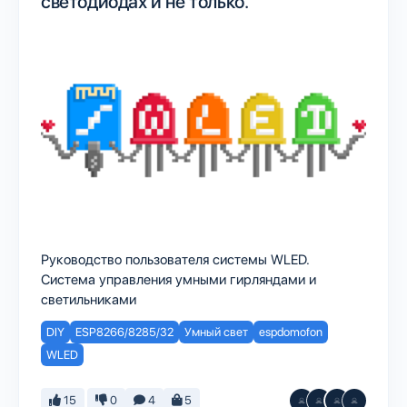
светодиодах и не только.
Руководство пользователя системы WLED.
Система управления умными гирляндами и
светильниками
DIY
ESP8266/8285/32
Умный свет
espdomofon
WLED
15
0
4
5