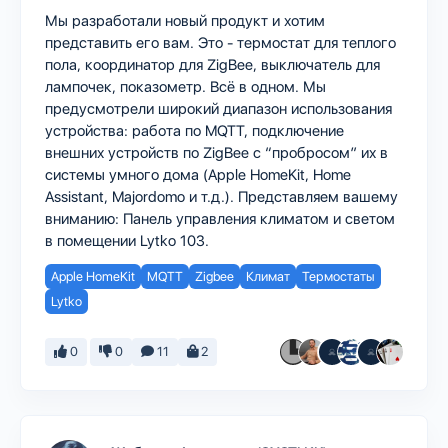
Мы разработали новый продукт и хотим
представить его вам. Это - термостат для теплого
пола, координатор для ZigBee, выключатель для
лампочек, показометр. Всё в одном. Мы
предусмотрели широкий диапазон использования
устройства: работа по MQTT, подключение
внешних устройств по ZigBee с “пробросом” их в
системы умного дома (Apple HomeKit, Home
Assistant, Majordomo и т.д.). Представляем вашему
вниманию: Панель управления климатом и светом
в помещении Lytko 103.
Apple HomeKit
MQTT
Zigbee
Климат
Термостаты
Lytko
0
0
11
2