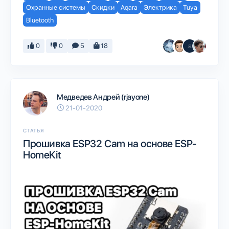
Охранные системы
Скидки
Aqara
Электрика
Tuya
Bluetooth
0
0
5
18
Медведев Андрей (rjayone)
21-01-2020
СТАТЬЯ
Прошивка ESP32 Cam на основе ESP-
HomeKit