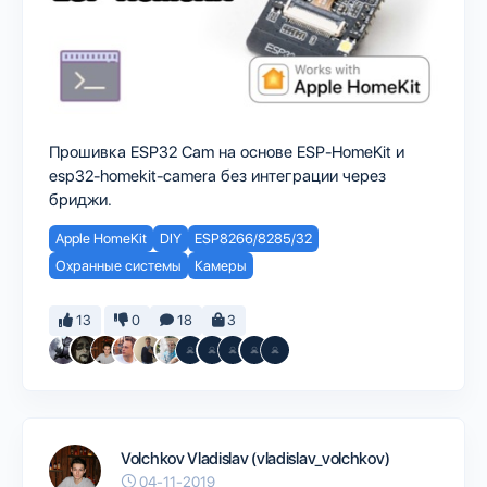
Прошивка ESP32 Cam на основе ESP-HomeKit и
esp32-homekit-camera без интеграции через
бриджи.
Apple HomeKit
DIY
ESP8266/8285/32
Охранные системы
Камеры
13
0
18
3
Volchkov Vladislav (vladislav_volchkov)
04-11-2019