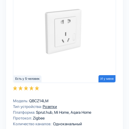
Есть у 5 человек
И у меня
Модель:
QBCZ14LM
Тип устройства:
Розетки
Платформа:
Sprut.hub
Mi Home
Aqara Home
Протокол:
Zigbee
Количество каналов:
Одноканальный