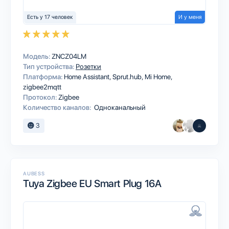
Есть у 17 человек
И у меня
Модель:
ZNCZ04LM
Тип устройства:
Розетки
Платформа:
Home Assistant
Sprut.hub
Mi Home
zigbee2mqtt
Протокол:
Zigbee
Количество каналов:
Одноканальный
3
AUBESS
Tuya Zigbee EU Smart Plug 16A