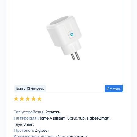
Есть у 13 человек
И у меня
Тип устройства:
Розетки
Платформа:
Home Assistant
Sprut.hub
zigbee2mqtt
Tuya Smart
Протокол:
Zigbee
Количество каналов:
Одноканальный