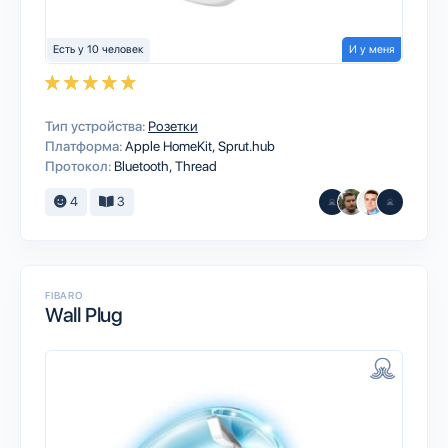
Есть у 10 человек
И у меня
Тип устройства:
Розетки
Платформа:
Apple HomeKit
Sprut.hub
Протокол:
Bluetooth
Thread
4
3
FIBARO
Wall Plug