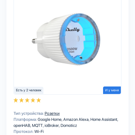
Есть у 2 человек
И у меня
Тип устройства:
Розетки
Платформа:
Google Home
Amazon Alexa
Home Assistant
openHAB
MQTT
ioBroker
Domoticz
Протокол:
Wi-Fi