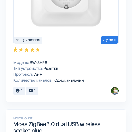
Есть у 2 человек
И у меня
Модель:
BW-SHP8
Тип устройства:
Розетки
Протокол:
Wi-Fi
Количество каналов:
Одноканальный
1
1
MOESHOUSE
Moes ZigBee3.0 dual USB wireless
socket plug