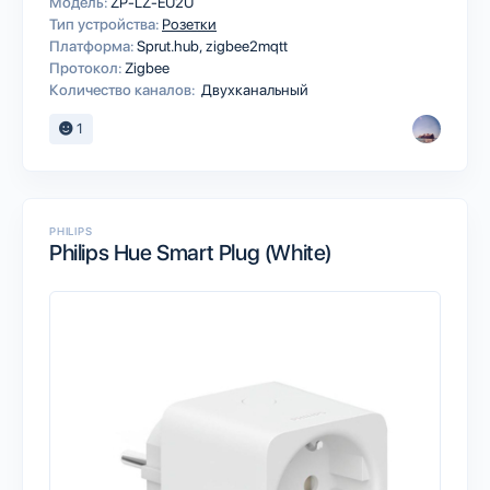
Модель:
ZP-LZ-EU2U
Тип устройства:
Розетки
Платформа:
Sprut.hub
zigbee2mqtt
Протокол:
Zigbee
Количество каналов:
Двухканальный
1
PHILIPS
Philips Hue Smart Plug (White)