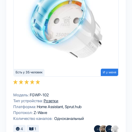
Есть у 35 человек
И у меня
Модель:
FGWP-102
Тип устройства:
Розетки
Платформа:
Home Assistant
Sprut.hub
Протокол:
Z-Wave
Количество каналов:
Одноканальный
4
1