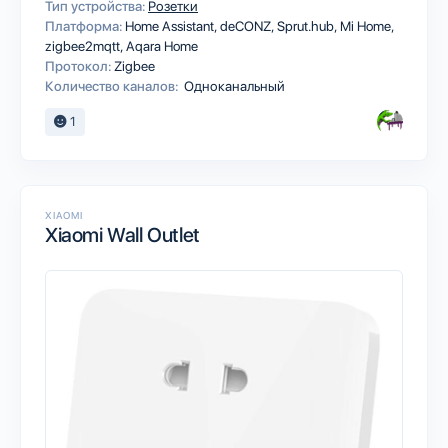
Тип устройства:
Розетки
Платформа:
Home Assistant
deCONZ
Sprut.hub
Mi Home
zigbee2mqtt
Aqara Home
Протокол:
Zigbee
Количество каналов:
Одноканальный
1
XIAOMI
Xiaomi Wall Outlet