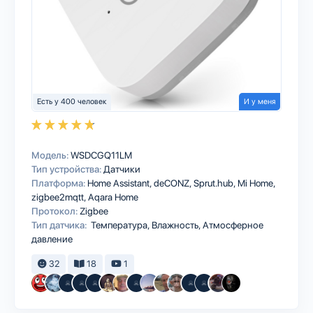
Есть у 400 человек
И у меня
Модель:
WSDCGQ11LM
Тип устройства:
Датчики
Платформа:
Home Assistant
deCONZ
Sprut.hub
Mi Home
zigbee2mqtt
Aqara Home
Протокол:
Zigbee
Тип датчика:
Температура, Влажность, Атмосферное
давление
32
18
1