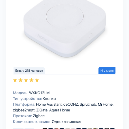
Есть у 218 человек
И у меня
Модель:
WXKG12LM
Тип устройства:
Кнопки
Платформа:
Home Assistant
deCONZ
Sprut.hub
Mi Home
zigbee2mqtt
ZiGate
Aqara Home
Протокол:
Zigbee
Количество клавиш:
Одноклавишная