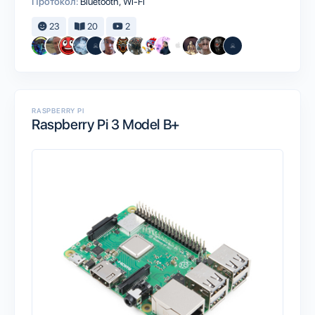
Протокол:
Bluetooth
Wi-Fi
23
20
2
RASPBERRY PI
Raspberry Pi 3 Model B+