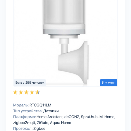
Есть у 299 человек
И у меня
Модель:
RTCGQ11LM
Тип устройства:
Датчики
Платформа:
Home Assistant
deCONZ
Sprut.hub
Mi Home
zigbee2mqtt
ZiGate
Aqara Home
Протокол:
Zigbee