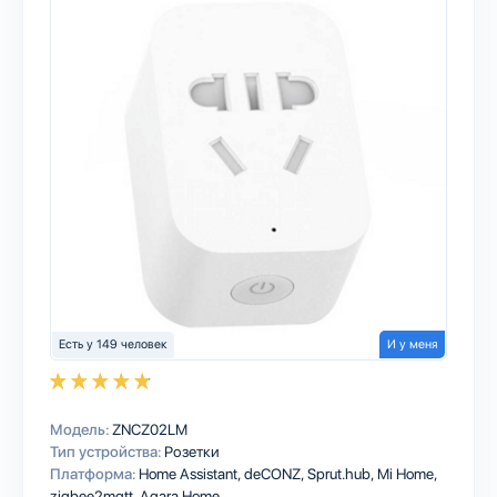
Есть у 149 человек
И у меня
Модель:
ZNCZ02LM
Тип устройства:
Розетки
Платформа:
Home Assistant
deCONZ
Sprut.hub
Mi Home
zigbee2mqtt
Aqara Home