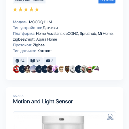
Модель:
MCCGQ11LM
Тип устройства:
Датчики
Платформа:
Home Assistant
deCONZ
Sprut.hub
Mi Home
zigbee2mqtt
Aqara Home
Протокол:
Zigbee
Тип датчика:
Контакт
24
32
3
AQARA
Motion and Light Sensor