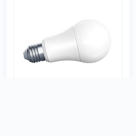
Есть у 110 человек
И у меня
Модель:
ZNLDP12LM
Тип устройства:
Лампы
Платформа:
Home Assistant
deCONZ
Sprut.hub
Mi Home
zigbee2mqtt
ZiGate
Aqara Home