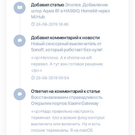
Добавил статью
Эпопея. Добавление
штор Aqara B1 в HASSIO, Homekit через
Mi Hub
24-08-2019 18:46
Добавил комментарий к новости
Новый сенсорный выключатель от
Sonoff, который работает без нуля!
«<p>Неплохо. А я vhome на wifi
перевел. А тут вон готовое решение.
</p>»
23-08-2019 00:54
Ответил на комментарий к статье
Восстанавливаем справедливость.
Открытие портов Xiaomi Gateway
«<p>Надо правильно настроить
терминал. lr/cr и всякие флоу контрол
выключить или включить. Ну и есть
плохие терминалы. Я на macOS