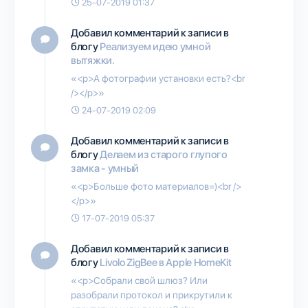
25-07-2019 01:37
Добавил комментарий к записи в
блогу
Реализуем идею умной
вытяжки.
«<p>А фотографии установки есть?<br
/></p>»
24-07-2019 02:09
Добавил комментарий к записи в
блогу
Делаем из старого глупого
замка - умный
«<p>Больше фото материалов=)<br />
</p>»
17-07-2019 05:37
Добавил комментарий к записи в
блогу
Livolo ZigBee в Apple HomeKit
«<p>Собрали свой шлюз? Или
разобрали протокол и прикрутили к