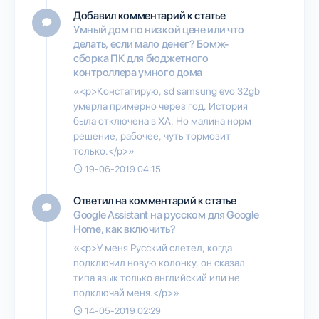
Добавил комментарий к статье
Умный дом по низкой цене или что
делать, если мало денег? Бомж-
сборка ПК для бюджетного
контроллера умного дома
«<p>Констатирую, sd samsung evo 32gb
умерла примерно через год. История
была отключена в ХА. Но малина норм
решение, рабочее, чуть тормозит
только.</p>»
19-06-2019 04:15
Ответил на комментарий к статье
Google Assistant на русском для Google
Home, как включить?
«<p>У меня Русский слетел, когда
подключил новую колонку, он сказал
типа язык только английский или не
подключай меня.</p>»
14-05-2019 02:29