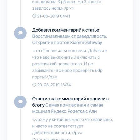
испробывал 3 разных. На 3 только
завелось норм</p>»
21-08-2019 04:41
Добавил комментарий к статье
Восстанавливаем справедливость.
Открытие портов Xiaomi Gateway
«<p>Провозился пол ночи. Добавьте
что надо выключить и включить с
розетки хаб после этого. И не
забывайте что надо проверять udp
порты!</p>»
20-08-2019 18:34
Ответил на комментарий к записи в
блогу
Самая компактная и самая
мощная Яндекс.Розетка с Али
«<p>Ну у китайцев много что написано,
и часто не соответствует
действительности.</p>»