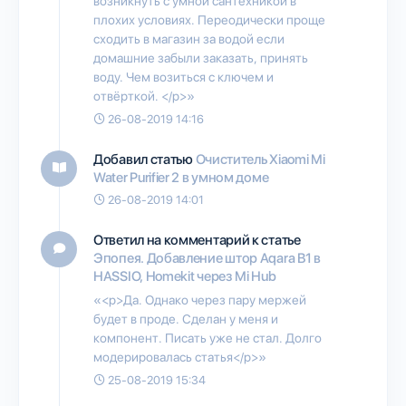
возникнуть с умной сантехникой в
плохих условиях. Переодически проще
сходить в магазин за водой если
домашние забыли заказать, принять
воду. Чем возиться с ключем и
отвёрткой. </p>»
26-08-2019 14:16
Добавил статью
Очиститель Xiaomi Mi
Water Purifier 2 в умном доме
26-08-2019 14:01
Ответил на комментарий к статье
Эпопея. Добавление штор Aqara B1 в
HASSIO, Homekit через Mi Hub
«<p>Да. Однако через пару мержей
будет в проде. Сделан у меня и
компонент. Писать уже не стал. Долго
модерировалась статья</p>»
25-08-2019 15:34