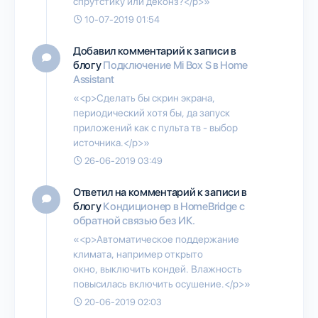
спрутстику или деконз?</p>»
10-07-2019 01:54
Добавил комментарий к записи в
блогу
Подключение Mi Box S в Home
Assistant
«<p>Сделать бы скрин экрана,
периодический хотя бы, да запуск
приложений как с пульта тв - выбор
источника.</p>»
26-06-2019 03:49
Ответил на комментарий к записи в
блогу
Кондиционер в HomeBridge с
обратной связью без ИК.
«<p>Автоматическое поддержание
климата, например открыто
окно, выключить кондей. Влажность
повысилась включить осушение.</p>»
20-06-2019 02:03