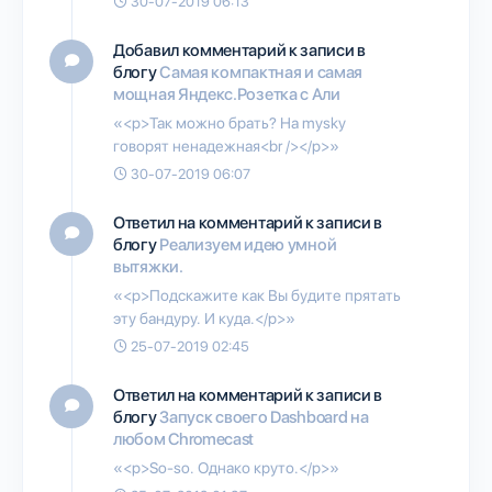
30-07-2019 06:13
Добавил комментарий к записи в
блогу
Самая компактная и самая
мощная Яндекс.Розетка с Али
«<p>Так можно брать? На mysky
говорят ненадежная<br /></p>»
30-07-2019 06:07
Ответил на комментарий к записи в
блогу
Реализуем идею умной
вытяжки.
«<p>Подскажите как Вы будите прятать
эту бандуру. И куда.</p>»
25-07-2019 02:45
Ответил на комментарий к записи в
блогу
Запуск своего Dashboard на
любом Chromecast
«<p>So-so. Однако круто.</p>»