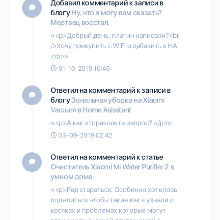
Добавил комментарий к записи в
блогу
Ну, что я могу вам сказать?
Мертвец восстал.
«<p>Добрый день, плагин написали?<br
/>Хочу прикупить с WiFi и дабавить в HA.
</p>»
01-10-2019 10:46
Ответил на комментарий к записи в
блогу
Зональная уборка на Xiaomi
Vacuum в Home Asisstant
«<p>А как отправляете запрос? </p>»
03-09-2019 02:42
Ответил на комментарий к статье
Очиститель Xiaomi Mi Water Purifier 2 в
умном доме
«<p>Рад стараться. Особенно хотелось
поделиться чтобы такие как я узнали о
косяках и проблемах которые могут