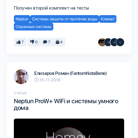
Получен второй комплект на тесты
Neptun
Системы защиты от протечек воды
Климат
Охранные системы
7
0
7
4
Елизаров Роман (FantomNotaBene)
15-11-2018
СТАТЬЯ
Neptun ProW+ WiFi и системы умного
дома