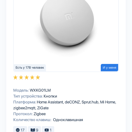
Есть у 178 человек
И у меня
Модель:
WXKG01LM
Тип устройства:
Кнопки
Платформа:
Home Assistant
deCONZ
Sprut.hub
Mi Home
zigbee2mqtt
ZiGate
Протокол:
Zigbee
Количество клавиш:
Одноклавишная
17
9
1