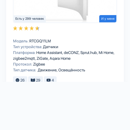
Есть у 299 человек
И у меня
Модель:
RTCGQ11LM
Тип устройства:
Датчики
Платформа:
Home Assistant
deCONZ
Sprut.hub
Mi Home
zigbee2mqtt
ZiGate
Aqara Home
Протокол:
Zigbee
Тип датчика:
Движение, Освещённость
26
29
4
TOMZN
Hiking DDS238-2 Zigbee реле с
энергомониторингом