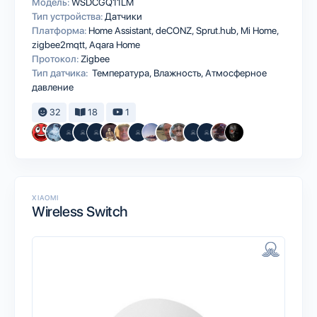
Модель:
WSDCGQ11LM
Тип устройства:
Датчики
Платформа:
Home Assistant
deCONZ
Sprut.hub
Mi Home
zigbee2mqtt
Aqara Home
Протокол:
Zigbee
Тип датчика:
Температура, Влажность, Атмосферное
давление
32
18
1
XIAOMI
Wireless Switch