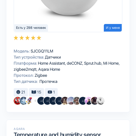
Есть у 298 человек
И у меня
Модель:
SJCGQ11LM
Тип устройства:
Датчики
Платформа:
Home Assistant
deCONZ
Sprut.hub
Mi Home
zigbee2mqtt
Aqara Home
Протокол:
Zigbee
Тип датчика:
Протечка
21
15
1
AQARA
Temperature and humidity sensor