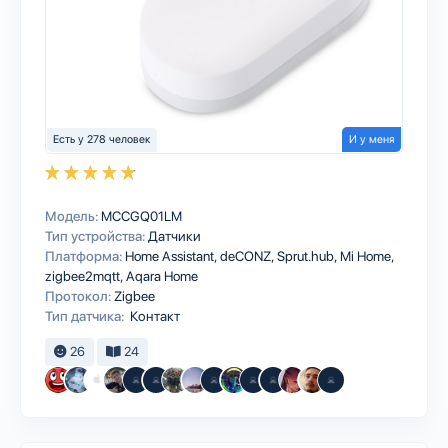
Есть у 278 человек
И у меня
Модель:
MCCGQ01LM
Тип устройства:
Датчики
Платформа:
Home Assistant
deCONZ
Sprut.hub
Mi Home
zigbee2mqtt
Aqara Home
Протокол:
Zigbee
Тип датчика:
Контакт
26
24