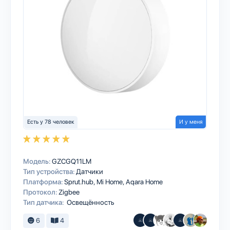
Есть у 78 человек
И у меня
Модель:
GZCGQ11LM
Тип устройства:
Датчики
Платформа:
Sprut.hub
Mi Home
Aqara Home
Протокол:
Zigbee
Тип датчика:
Освещённость
6
4