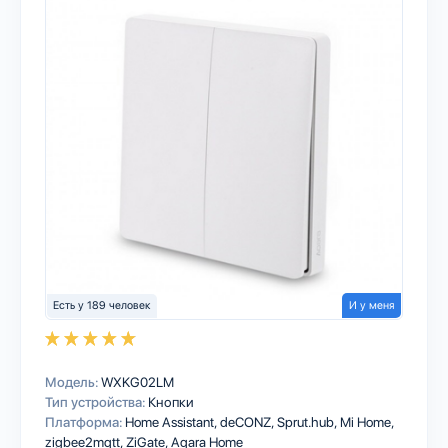
Есть у 189 человек
И у меня
Модель:
WXKG02LM
Тип устройства:
Кнопки
Платформа:
Home Assistant
deCONZ
Sprut.hub
Mi Home
zigbee2mqtt
ZiGate
Aqara Home