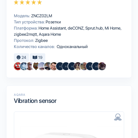
Модель:
ZNCZ02LM
Тип устройства:
Розетки
Платформа:
Home Assistant
deCONZ
Sprut.hub
Mi Home
zigbee2mqtt
Aqara Home
Протокол:
Zigbee
Количество каналов:
Одноканальный
24
19
AQARA
Vibration sensor