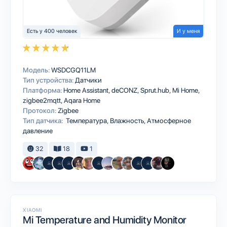
Есть у 400 человек
И у меня
Модель:
WSDCGQ11LM
Тип устройства:
Датчики
Платформа:
Home Assistant
deCONZ
Sprut.hub
Mi Home
zigbee2mqtt
Aqara Home
Протокол:
Zigbee
Тип датчика:
Температура, Влажность, Атмосферное
давление
32
18
1
XIAOMI
Mi Temperature and Humidity Monitor