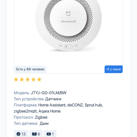
Есть у 69 человек
И у меня
Модель:
JTYJ-GD-01LM/BW
Тип устройства:
Датчики
Платформа:
Home Assistant
deCONZ
Sprut.hub
zigbee2mqtt
Aqara Home
Протокол:
Zigbee
Тип датчика:
Дым
13
6
1