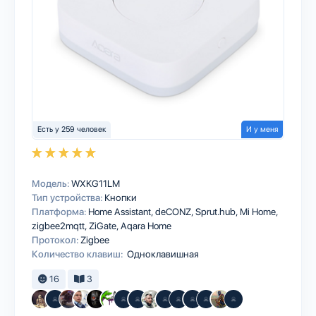
Есть у 259 человек
И у меня
Модель:
WXKG11LM
Тип устройства:
Кнопки
Платформа:
Home Assistant
deCONZ
Sprut.hub
Mi Home
zigbee2mqtt
ZiGate
Aqara Home
Протокол:
Zigbee
Количество клавиш:
Одноклавишная
16
3