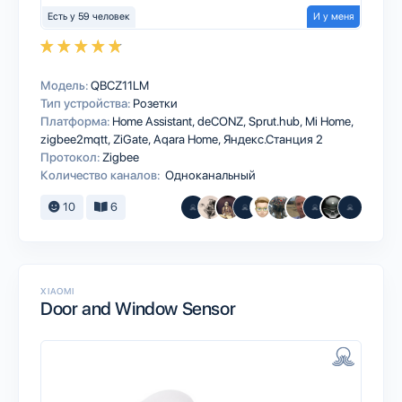
Есть у 59 человек
И у меня
Модель:
QBCZ11LM
Тип устройства:
Розетки
Платформа:
Home Assistant
deCONZ
Sprut.hub
Mi Home
zigbee2mqtt
ZiGate
Aqara Home
Яндекс.Станция 2
Протокол:
Zigbee
Количество каналов:
Одноканальный
10
6
XIAOMI
Door and Window Sensor