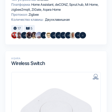
Платформа:
Home Assistant
deCONZ
Sprut.hub
Mi Home
zigbee2mqtt
ZiGate
Aqara Home
Протокол:
Zigbee
Количество клавиш:
Двухклавишная
17
5
AQARA
Wireless Switch