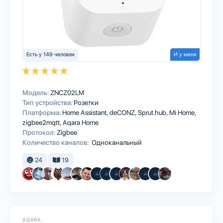
Есть у 149 человек
И у меня
Модель:
ZNCZ02LM
Тип устройства:
Розетки
Платформа:
Home Assistant
deCONZ
Sprut.hub
Mi Home
zigbee2mqtt
Aqara Home
Протокол:
Zigbee
Количество каналов:
Одноканальный
24
19
AQARA