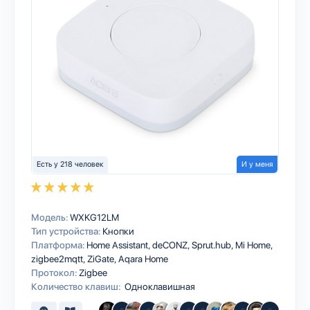
Есть у 218 человек
И у меня
Модель:
WXKG12LM
Тип устройства:
Кнопки
Платформа:
Home Assistant
deCONZ
Sprut.hub
Mi Home
zigbee2mqtt
ZiGate
Aqara Home
Протокол:
Zigbee
Количество клавиш:
Одноклавишная