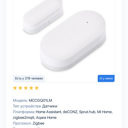
Есть у 278 человек
И у меня
Модель:
MCCGQ01LM
Тип устройства:
Датчики
Платформа:
Home Assistant
deCONZ
Sprut.hub
Mi Home
zigbee2mqtt
Aqara Home
Протокол:
Zigbee