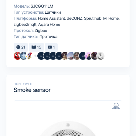
Модель:
SJCGQ11LM
Тип устройства:
Датчики
Платформа:
Home Assistant
deCONZ
Sprut.hub
Mi Home
zigbee2mqtt
Aqara Home
Протокол:
Zigbee
Тип датчика:
Протечка
21
15
1
HONEYWELL
Smoke sensor