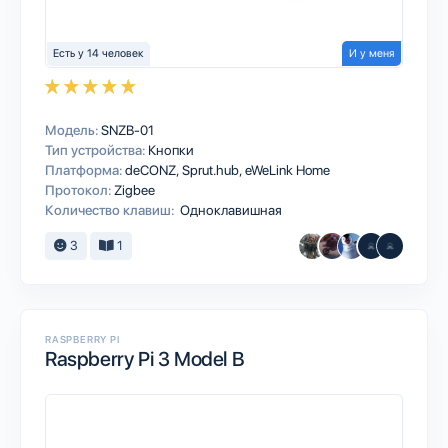
Есть у 14 человек
И у меня
Модель:
SNZB-01
Тип устройства:
Кнопки
Платформа:
deCONZ
Sprut.hub
eWeLink Home
Протокол:
Zigbee
Количество клавиш:
Одноклавишная
3
1
RASPBERRY PI
Raspberry Pi 3 Model B