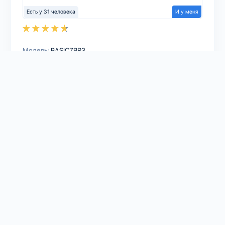
Есть у 31 человека
И у меня
Модель:
BASICZBR3
Тип устройства:
Реле
Платформа:
Google Home
Home Assistant
Homebridge
Node-RED
deCONZ
Sprut.hub
eWeLink Home
zigbee2mqtt
Протокол:
Zigbee
Количество каналов:
Одноканальный
9
3
1
SONOFF
Sonoff SNZB-02 - ZigBee Temperature
And Humidity Sensor