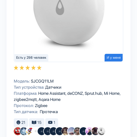
Есть у 298 человек
И у меня
Модель:
SJCGQ11LM
Тип устройства:
Датчики
Платформа:
Home Assistant
deCONZ
Sprut.hub
Mi Home
zigbee2mqtt
Aqara Home
Протокол:
Zigbee
Тип датчика:
Протечка
21
15
1