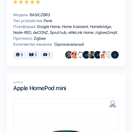
Модель:
BASICZBR3
Тип устройства:
Реле
Платформа:
Google Home
Home Assistant
Homebridge
Node-RED
deCONZ
Sprut.hub
eWeLink Home
zigbee2mqtt
Протокол:
Zigbee
Количество каналов:
Одноканальный
9
3
1
APPLE
Apple HomePod mini