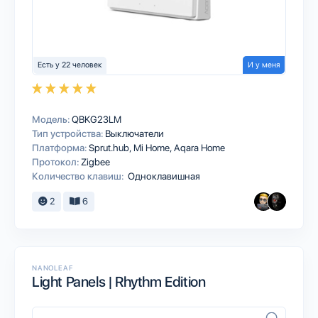
Есть у 22 человек
И у меня
Модель:
QBKG23LM
Тип устройства:
Выключатели
Платформа:
Sprut.hub
Mi Home
Aqara Home
Протокол:
Zigbee
Количество клавиш:
Одноклавишная
2
6
NANOLEAF
Light Panels | Rhythm Edition