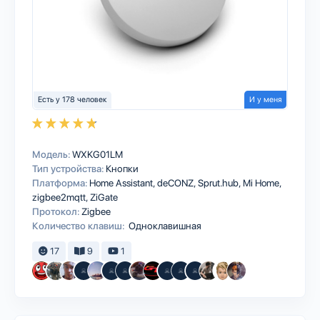
Есть у 178 человек
И у меня
Модель:
WXKG01LM
Тип устройства:
Кнопки
Платформа:
Home Assistant
deCONZ
Sprut.hub
Mi Home
zigbee2mqtt
ZiGate
Протокол:
Zigbee
Количество клавиш:
Одноклавишная
17
9
1