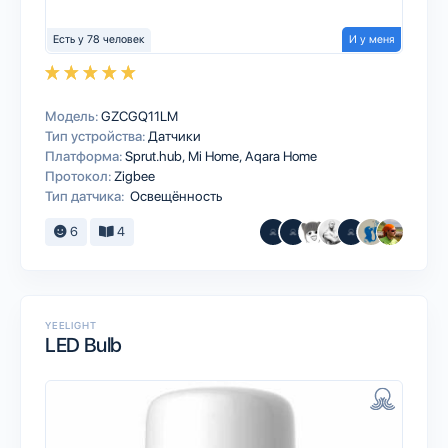
Есть у 78 человек
И у меня
Модель:
GZCGQ11LM
Тип устройства:
Датчики
Платформа:
Sprut.hub
Mi Home
Aqara Home
Протокол:
Zigbee
Тип датчика:
Освещённость
6
4
YEELIGHT
LED Bulb