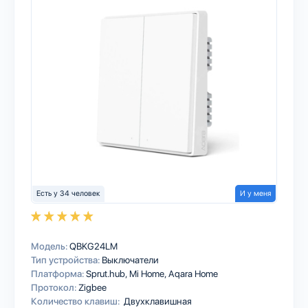
Есть у 34 человек
И у меня
Модель:
QBKG24LM
Тип устройства:
Выключатели
Платформа:
Sprut.hub
Mi Home
Aqara Home
Протокол:
Zigbee
Количество клавиш:
Двухклавишная