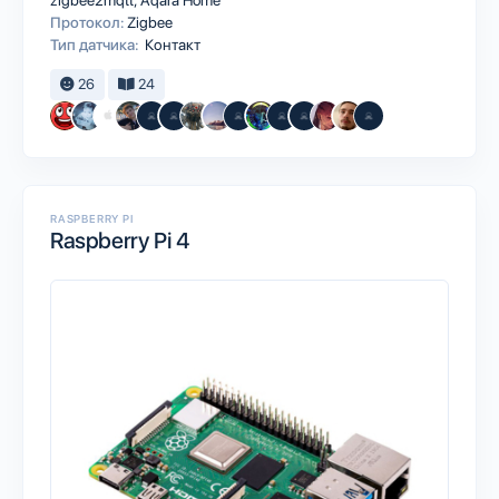
zigbee2mqtt
Aqara Home
Протокол:
Zigbee
Тип датчика:
Контакт
26
24
RASPBERRY PI
Raspberry Pi 4